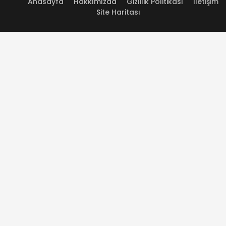
Anasayfa
Hakkımızda
Gizlilik Politikası
İletişim
Site Haritası