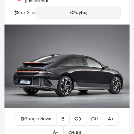
güncellendi
8 dk 21 sn
Paylaş
Google News
0
0
+
-
684