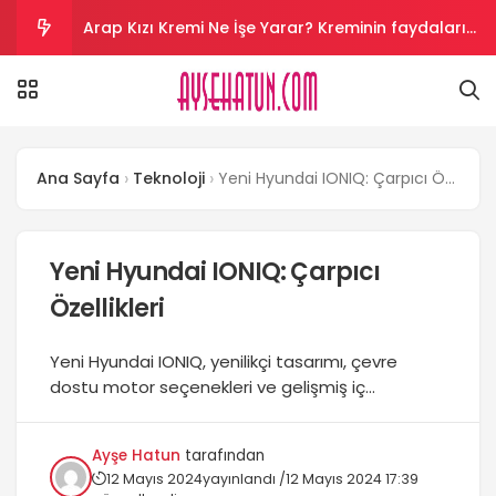
Arap Kızı Kremi Ne İşe Yarar? Kreminin faydaları
nelerdir?
Aloe Vera Kremi Ne İşe Yarar? Aloe vera cilt
beyazlatır mı?
Salyangoz Kremi Ne İşe Yarar? Salyangoz helal
Ana Sayfa
Teknoloji
Yeni Hyundai IONIQ: Çarpıcı Özellikleri
mi?
Vazelin Kremi Ne İşe Yarar? Vazelin yüze sürülür
mü?
Kantaron Kremi Ne İşe Yarar? krem yüze sürülür
Yeni Hyundai IONIQ: Çarpıcı
Özellikleri
mü?
Yeni Hyundai IONIQ, yenilikçi tasarımı, çevre
dostu motor seçenekleri ve gelişmiş iç
teknolojisiyle dikkat çekiyor. İşte tüm özellikler ve
fiyat bilgisi!...
Ayşe Hatun
tarafından
12 Mayıs 2024
yayınlandı /
12 Mayıs 2024 17:39