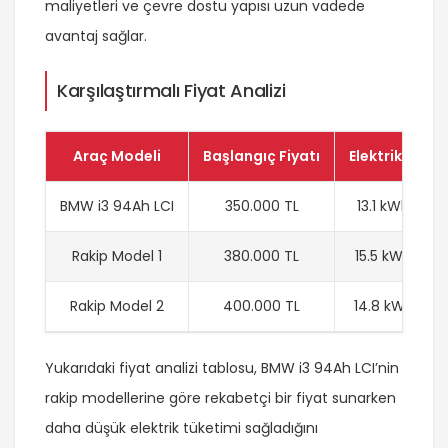
maliyetleri ve çevre dostu yapısı uzun vadede
avantaj sağlar.
Karşılaştırmalı Fiyat Analizi
Araç Modeli
Başlangıç Fiyatı
Elektrik Tüket
BMW i3 94Ah LCI
350.000 TL
13.1 kWh/100
Rakip Model 1
380.000 TL
15.5 kWh/100
Rakip Model 2
400.000 TL
14.8 kWh/10
Yukarıdaki fiyat analizi tablosu, BMW i3 94Ah LCI’nin
rakip modellerine göre rekabetçi bir fiyat sunarken
daha düşük elektrik tüketimi sağladığını