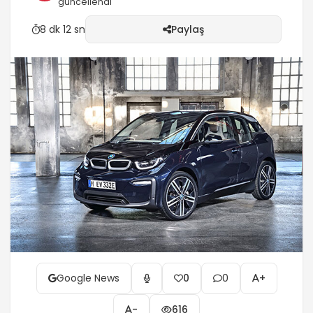
güncellendi
8 dk 12 sn
Paylaş
Google News
0
0
+
-
616