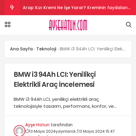
Arap Kızı Kremi Ne İşe Yarar? Kreminin faydaları
nelerdir?
Aloe Vera Kremi Ne İşe Yarar? Aloe vera cilt
beyazlatır mı?
Salyangoz Kremi Ne İşe Yarar? Salyangoz helal
Ana Sayfa
Teknoloji
BMW i3 94Ah LCI: Yenilikçi Elektrikli Araç İncelemesi
mi?
Vazelin Kremi Ne İşe Yarar? Vazelin yüze sürülür
mü?
Kantaron Kremi Ne İşe Yarar? krem yüze sürülür
BMW i3 94Ah LCI: Yenilikçi
Elektrikli Araç İncelemesi
mü?
BMW i3 94Ah LCI, yenilikçi elektrikli araç
teknolojisiyle tasarım, performans, konfor, ve
güvenlikte üstün özellikler sunar. Çevre dostu ve
şık tasarımının yanı sıra sıfır emisyonlu sürüş
Ayşe Hatun
tarafından
deneyimi sunar. Fiyatlandırma ve satın alma
13 Mayıs 2024
yayınlandı /
13 Mayıs 2024 15:47
ipuçlarıyla ilgili detayları keşfedin....