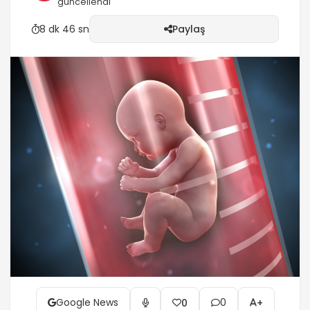
güncellendi
8 dk 46 sn
Paylaş
Google News
0
0
+