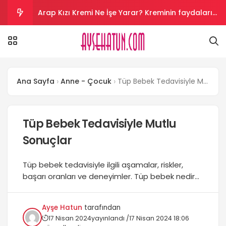
Arap Kızı Kremi Ne İşe Yarar? Kreminin faydaları
nelerdir?
Aloe Vera Kremi Ne İşe Yarar? Aloe vera cilt
beyazlatır mı?
Salyangoz Kremi Ne İşe Yarar? Salyangoz helal
Ana Sayfa
Anne - Çocuk
Tüp Bebek Tedavisiyle Mutlu Sonuçlar
mi?
Vazelin Kremi Ne İşe Yarar? Vazelin yüze sürülür
mü?
Kantaron Kremi Ne İşe Yarar? krem yüze sürülür
Tüp Bebek Tedavisiyle Mutlu
Sonuçlar
mü?
Tüp bebek tedavisiyle ilgili aşamalar, riskler,
başarı oranları ve deneyimler. Tüp bebek nedir
ve nasıl uygulanır? Yanlış bilinenler ve
maliyetleri....
Ayşe Hatun
tarafından
17 Nisan 2024
yayınlandı /
17 Nisan 2024 18:06