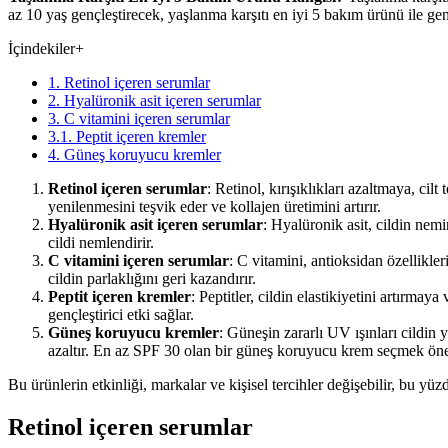
az 10 yaş gençleştirecek, yaşlanma karşıtı en iyi 5 bakım ürünü ile gen
İçindekiler
+
1. Retinol içeren serumlar
2. Hyalüronik asit içeren serumlar
3. C vitamini içeren serumlar
3.1. Peptit içeren kremler
4. Güneş koruyucu kremler
Retinol içeren serumlar
: Retinol, kırışıklıkları azaltmaya, ci
yenilenmesini teşvik eder ve kollajen üretimini artırır.
Hyalüronik asit içeren serumlar
: Hyalüronik asit, cildin nemi
cildi nemlendirir.
C vitamini içeren serumlar
: C vitamini, antioksidan özellikleri
cildin parlaklığını geri kazandırır.
Peptit içeren kremler
: Peptitler, cildin elastikiyetini artırmaya
gençleştirici etki sağlar.
Güneş koruyucu kremler
: Güneşin zararlı UV ışınları cildin
azaltır. En az SPF 30 olan bir güneş koruyucu krem seçmek öne
Bu ürünlerin etkinliği, markalar ve kişisel tercihler değişebilir, bu yü
Retinol içeren serumlar