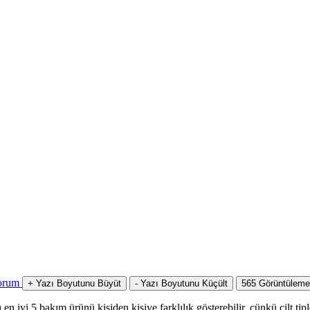
orum
+
Yazı Boyutunu Büyüt
-
Yazı Boyutunu Küçült
565
Görüntüleme
en iyi 5 bakım ürünü kişiden kişiye farklılık gösterebilir, çünkü cilt tiple