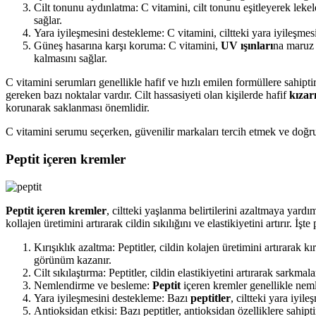
Cilt tonunu aydınlatma: C vitamini, cilt tonunu eşitleyerek leke
sağlar.
Yara iyileşmesini destekleme: C vitamini, ciltteki yara iyileşmesin
Güneş hasarına karşı koruma: C vitamini,
UV ışınları
na maruz 
kalmasını sağlar.
C vitamini serumları genellikle hafif ve hızlı emilen formüllere sahipti
gereken bazı noktalar vardır. Cilt hassasiyeti olan kişilerde hafif
kızar
korunarak saklanması önemlidir.
C vitamini serumu seçerken, güvenilir markaları tercih etmek ve doğru
Peptit içeren kremler
Peptit içeren kremler
, ciltteki yaşlanma belirtilerini azaltmaya yardı
kollajen üretimini artırarak cildin sıkılığını ve elastikiyetini artırır. İşt
Kırışıklık azaltma: Peptitler, cildin kolajen üretimini artırarak kı
görünüm kazanır.
Cilt sıkılaştırma: Peptitler, cildin elastikiyetini artırarak sarkm
Nemlendirme ve besleme:
Peptit
içeren kremler genellikle nemle
Yara iyileşmesini destekleme: Bazı
peptitler
, ciltteki yara iyil
Antioksidan etkisi: Bazı peptitler, antioksidan özelliklere sahip