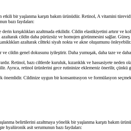
an etkili bir yaşlanma karşıtı bakım ürünüdür. Retinol, A vitamini türevidi
unun bazı faydaları:
ı ve derin kırışıklıkları azaltmada etkilidir. Cildin elastikiyetini artırır ve
eri azaltarak cildin daha pürüzsüz ve homojen görünmesini sağlar. Güneş
anıklıkları azaltarak ciltteki siyah nokta ve akne oluşumunu önleyebili
r ve cildin genel dokusunu iyileştirir. Daha yumuşak, daha taze ve daha
rdır. Retinol, bazı ciltlerde kuruluk, kızarıklık ve hassasiyete neden ol
lir. Ayrıca, retinol ürünlerini gece rutininize eklemeniz önerilir, çünkü g
tmek önemlidir. Cildinize uygun bir konsantrasyon ve formülasyon seçmek 
şlanma belirtilerini azaltmaya yönelik bir yaşlanma karşıtı bakım ürünü
İşte hyalüronik asit serumunun bazı faydaları: