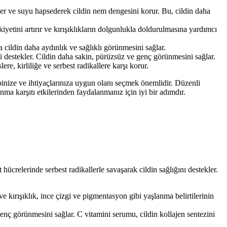
der ve suyu hapsederek cildin nem dengesini korur. Bu, cildin daha
tikiyetini artırır ve kırışıklıkların dolgunlukla doldurulmasına yardımcı
 cildin daha aydınlık ve sağlıklı görünmesini sağlar.
cini destekler. Cildin daha sakin, pürüzsüz ve genç görünmesini sağlar.
ere, kirliliğe ve serbest radikallere karşı korur.
tipinize ve ihtiyaçlarınıza uygun olanı seçmek önemlidir. Düzenli
a karşıtı etkilerinden faydalanmanız için iyi bir adımdır.
 hücrelerinde serbest radikallerle savaşarak cildin sağlığını destekler.
 ve kırışıklık, ince çizgi ve pigmentasyon gibi yaşlanma belirtilerinin
e genç görünmesini sağlar. C vitamini serumu, cildin kollajen sentezini