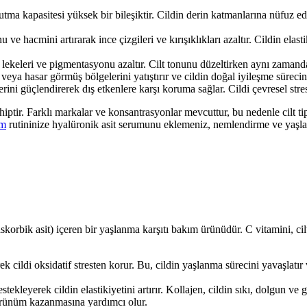
ma kapasitesi yüksek bir bileşiktir. Cildin derin katmanlarına nüfuz e
u ve hacmini artırarak ince çizgileri ve kırışıklıkları azaltır. Cildin elas
 lekeleri ve pigmentasyonu azaltır. Cilt tonunu düzeltirken aynı zamanda
muş veya hasar görmüş bölgelerini yatıştırır ve cildin doğal iyileşme süre
erini güçlendirerek dış etkenlere karşı koruma sağlar. Cildi çevresel stresl
ahiptir. Farklı markalar ve konsantrasyonlar mevcuttur, bu nedenle cilt 
ım
rutininize hyalüronik asit serumunu eklemeniz, nemlendirme ve yaşlanm
askorbik asit) içeren bir yaşlanma karşıtı bakım ürünüdür. C vitamini, cilt
erek cildi oksidatif stresten korur. Bu, cildin yaşlanma sürecini yavaşlatır
stekleyerek cildin elastikiyetini artırır. Kollajen, cildin sıkı, dolgun v
 görünüm kazanmasına yardımcı olur.