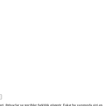
ri, ihtiyaçlar ve tercihler farklılık gösterir. Fakat bu yazımızda sizi en