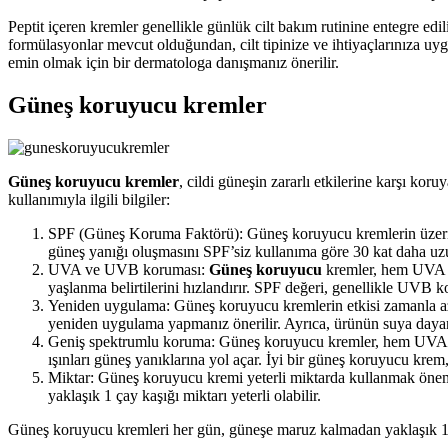
Peptit içeren kremler genellikle günlük cilt bakım rutinine entegre edi
formülasyonlar mevcut olduğundan, cilt tipinize ve ihtiyaçlarınıza uy
emin olmak için bir dermatologa danışmanız önerilir.
Güneş koruyucu kremler
Güneş koruyucu kremler
, cildi güneşin zararlı etkilerine karşı kor
kullanımıyla ilgili bilgiler:
SPF (Güneş Koruma Faktörü): Güneş koruyucu kremlerin üzerinde
güneş yanığı oluşmasını SPF’siz kullanıma göre 30 kat daha uz
UVA ve UVB koruması:
Güneş koruyucu
kremler, hem UVA
yaşlanma belirtilerini hızlandırır. SPF değeri, genellikle UVB 
Yeniden uygulama: Güneş koruyucu kremlerin etkisi zamanla azal
yeniden uygulama yapmanız önerilir. Ayrıca, ürünün suya dayanı
Geniş spektrumlu koruma: Güneş koruyucu kremler, hem UVA he
ışınları güneş yanıklarına yol açar. İyi bir güneş koruyucu krem, h
Miktar: Güneş koruyucu kremi yeterli miktarda kullanmak önemlid
yaklaşık 1 çay kaşığı miktarı yeterli olabilir.
Güneş koruyucu kremleri her gün, güneşe maruz kalmadan yaklaşık 