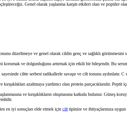
çleştireceğiz. Genel olarak yaşlanma karşıtı etkileri olan ve popüler ol
lt tonunu düzeltmeye ve genel olarak cildin genç ve sağlıklı görünmesini 
ni korumak ve dolgunluğunu artırmak için etkili bir bileşendir. Bu serumla
 sayesinde ciltte serbest radikallerle savaşır ve cilt tonunu aydınlatır. C vi
 ve kırışıklıkları azaltmaya yardımcı olan protein parçacıklarıdır. Peptit iç
 yaşlanmasına ve kırışıklıkların oluşmasına katkıda bulunur. Güneş koruy
mlidir.
zden en iyi sonuçları elde etmek için
cilt
tipinize ve ihtiyaçlarınıza uygun