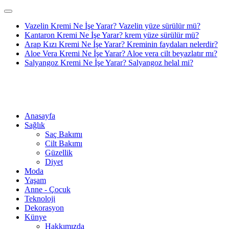
Vazelin Kremi Ne İşe Yarar? Vazelin yüze sürülür mü?
Kantaron Kremi Ne İşe Yarar? krem yüze sürülür mü?
Arap Kızı Kremi Ne İşe Yarar? Kreminin faydaları nelerdir?
Aloe Vera Kremi Ne İşe Yarar? Aloe vera cilt beyazlatır mı?
Salyangoz Kremi Ne İşe Yarar? Salyangoz helal mi?
Anasayfa
Sağlık
Saç Bakımı
Cilt Bakımı
Güzellik
Diyet
Moda
Yaşam
Anne - Çocuk
Teknoloji
Dekorasyon
Künye
Hakkımızda