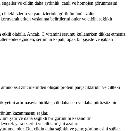
nu engeller ve cildin daha aydınlık, canlı ve homojen görünmesini
 ciltteki izlerin ve yara izlerinin görünümünü azaltır.
oruyarak erken yaşlanma belirtilerini önler ve cildin sağlıklı
da etkili olabilir. Ancak, C vitamini serumu kullanırken dikkat etmeniz
sitlenebileceğinden, serumun kapalı, opak bir şişede ve ışıktan
 amino asit zincirlerinden oluşan protein parçacıklarıdır ve ciltteki
ikiyetini artırmasıyla birlikte, cilt daha sıkı ve daha pürüzsüz bir
 görünüm kazanmasını sağlar.
 yumuşatır ve daha sağlıklı bir görünüm kazandırır.
yerek yara izlerini ve cilt tahrişini azaltır.
 yardımcı olur. Bu, cildin daha sağlıklı ve genç görünmesini sağlar.