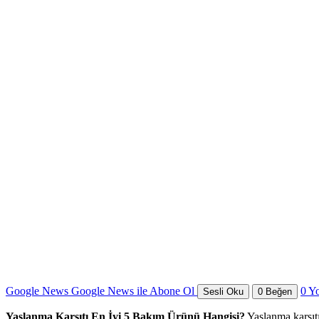
Google News
Google News ile Abone Ol
0
Y
Sesli Oku
0
Beğen
Yaşlanma Karşıtı En İyi 5 Bakım Ürünü Hangisi?
Yaşlanma karşıtı 