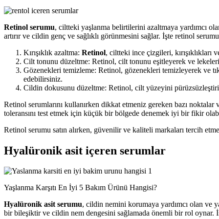
Retinol serumu
, ciltteki yaşlanma belirtilerini azaltmaya yardımcı ol
artırır ve cildin genç ve sağlıklı görünmesini sağlar. İşte retinol serum
Kırışıklık azaltma:
Retinol
, ciltteki ince çizgileri, kırışıklıklar
Cilt tonunu düzeltme: Retinol, cilt tonunu eşitleyerek ve lekel
Gözenekleri temizleme: Retinol, gözenekleri temizleyerek ve tık
edebilirsiniz.
Cildin dokusunu düzeltme: Retinol, cilt yüzeyini pürüzsüzleştiri
Retinol serumlarını kullanırken dikkat etmeniz gereken bazı noktalar va
toleransını test etmek için küçük bir bölgede denemek iyi bir fikir olabi
Retinol serumu satın alırken, güvenilir ve kaliteli markaları tercih e
Hyalüronik asit içeren serumlar
Yaşlanma Karşıtı En İyi 5 Bakım Ürünü Hangisi?
Hyalüronik asit serumu
, cildin nemini korumaya yardımcı olan ve ya
bir bileşiktir ve cildin nem dengesini sağlamada önemli bir rol oynar. 