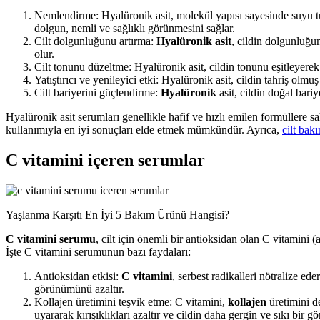
Nemlendirme: Hyalüronik asit, molekül yapısı sayesinde suyu tut
dolgun, nemli ve sağlıklı görünmesini sağlar.
Cilt dolgunluğunu artırma:
Hyalüronik asit
, cildin dolgunluğun
olur.
Cilt tonunu düzeltme: Hyalüronik asit, cildin tonunu eşitleyerek
Yatıştırıcı ve yenileyici etki: Hyalüronik asit, cildin tahriş ol
Cilt bariyerini güçlendirme:
Hyalüronik
asit, cildin doğal bariy
Hyalüronik asit serumları genellikle hafif ve hızlı emilen formüllere s
kullanımıyla en iyi sonuçları elde etmek mümkündür. Ayrıca,
cilt bak
C vitamini içeren serumlar
Yaşlanma Karşıtı En İyi 5 Bakım Ürünü Hangisi?
C vitamini serumu
, cilt için önemli bir antioksidan olan C vitamini (
İşte C vitamini serumunun bazı faydaları:
Antioksidan etkisi:
C vitamini
, serbest radikalleri nötralize ed
görünümünü azaltır.
Kollajen üretimini teşvik etme: C vitamini,
kollajen
üretimini de
uyararak kırışıklıkları azaltır ve cildin daha gergin ve sıkı bir