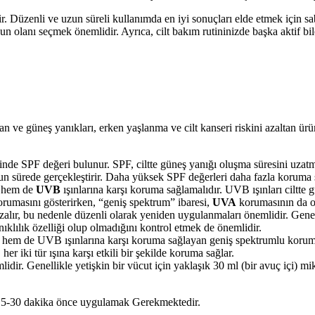
lir. Düzenli ve uzun süreli kullanımda en iyi sonuçları elde etmek için sa
gun olanı seçmek önemlidir. Ayrıca, cilt bakım rutininizde başka aktif 
uyan ve güneş yanıkları, erken yaşlanma ve cilt kanseri riskini azaltan ür
 SPF değeri bulunur. SPF, ciltte güneş yanığı oluşma süresini uzatma 
un sürede gerçekleştirir. Daha yüksek SPF değerleri daha fazla koruma
 hem de
UVB
ışınlarına karşı koruma sağlamalıdır. UVB ışınları ciltte
korumasını gösterirken, “geniş spektrum” ibaresi,
UVA
korumasının da o
ır, bu nedenle düzenli olarak yeniden uygulanmaları önemlidir. Genelli
klılık özelliği olup olmadığını kontrol etmek de önemlidir.
m de UVB ışınlarına karşı koruma sağlayan geniş spektrumlu korumay
er iki tür ışına karşı etkili bir şekilde koruma sağlar.
ir. Genellikle yetişkin bir vücut için yaklaşık 30 ml (bir avuç içi) mi
15-30 dakika önce uygulamak Gerekmektedir.