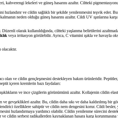
leri, kahverengi lekeleri ve güneş hasarını azaltır. Ciltteki pigmentasyo
i hızlandırır ve cildin sağlıklı bir şekilde yenilenmesini teşvik eder. Bu,
kalmanın neden olduğu güneş hasarını azaltır. Cildi UV ışınlarına karşı k
r. Düzenli olarak kullanıldığında, ciltteki yaşlanma belirtilerini azaltma
ıklık
veya irritasyon görülebilir. Ayrıca, C vitamini ışıkla ve havayla ok
 olacaktır.
mcı olan ve cildin gençleşmesini destekleyen bakım ürünleridir. Peptitler,
e peptit içeren kremlerin bazı faydaları:
rışıklıkların ve ince çizgilerin görünümünü azaltır. Kollajenin cildin elast
aları ve gevşeklikleri azaltır. Bu, cildin daha sıkı ve daha kaldırılmış bir
ndirici özelliklere sahiptir ve cildin nem dengesini korur. Cildi besler,
eşmesini hızlandırmaya yardımcı olabilir. Cildin yenilenme sürecini destekle
tir ve cildin serbest radikallerden kaynaklanan hasara karşı korunmasına