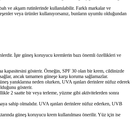
bah ve akşam rutinlerinde kullanılabilir. Farklı markalar ve
bileşenler veya ürünler kullanıyorsanız, bunların uyumlu olduğundan
ünlerdir. İşte güneş koruyucu kremlerin bazı önemli özellikleri ve
kapasitesini gösterir. Örneğin, SPF 30 olan bir krem, cildinizde
 sağlar, ancak tamamen güneşe karşı koruma sağlamazlar.
 güneş yanıklarına neden olurken, UVA ışınları derinlere nüfuz ederek
lduğunu gösterir.
kle 2 saatte bir veya terleme, yüzme gibi aktivitelerden sonra
a sahip olmalıdır. UVA ışınları derinlere nüfuz ederken, UVB
ktarında güneş koruyucu krem kullanılması önerilir. Yüz için ise