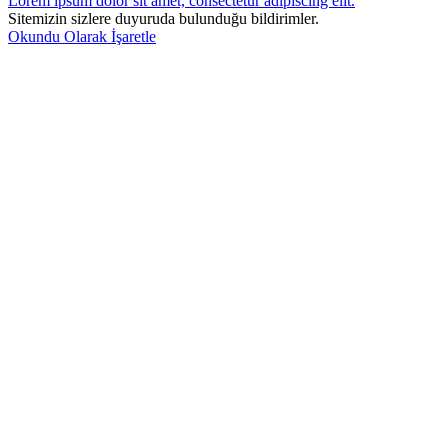
Lorem ipsum dolor sit amet, consectetur adipiscing elit.
Sitemizin sizlere duyuruda bulunduğu bildirimler.
Okundu Olarak İşaretle