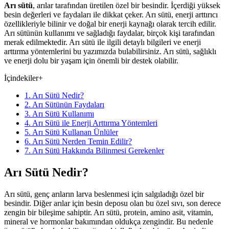
Arı sütü
, arılar tarafından üretilen özel bir besindir. İçerdiği yüksek
besin değerleri ve faydaları ile dikkat çeker. Arı sütü, enerji arttırıcı
özellikleriyle bilinir ve doğal bir enerji kaynağı olarak tercih edilir.
Arı sütünün kullanımı ve sağladığı faydalar, birçok kişi tarafından
merak edilmektedir. Arı sütü ile ilgili detaylı bilgileri ve enerji
arttırma yöntemlerini bu yazımızda bulabilirsiniz. Arı sütü, sağlıklı
ve enerji dolu bir yaşam için önemli bir destek olabilir.
İçindekiler
+
1. Arı Sütü Nedir?
2. Arı Sütünün Faydaları
3. Arı Sütü Kullanımı
4. Arı Sütü ile Enerji Arttırma Yöntemleri
5. Arı Sütü Kullanan Ünlüler
6. Arı Sütü Nerden Temin Edilir?
7. Arı Sütü Hakkında Bilinmesi Gerekenler
Arı Sütü Nedir?
Arı sütü, genç arıların larva beslenmesi için salgıladığı özel bir
besindir. Diğer arılar için besin deposu olan bu özel sıvı, son derece
zengin bir bileşime sahiptir. Arı sütü, protein, amino asit, vitamin,
mineral ve hormonlar bakımından oldukça zengindir. Bu nedenle