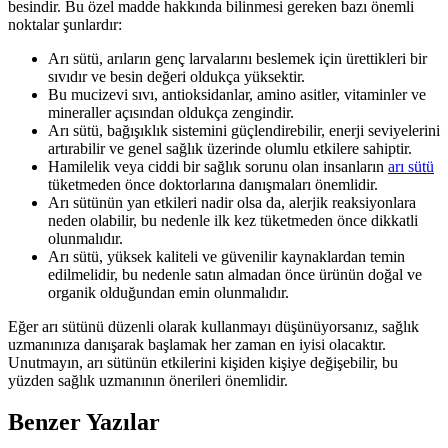
besindir. Bu özel madde hakkında bilinmesi gereken bazı önemli
noktalar şunlardır:
Arı sütü, arıların genç larvalarını beslemek için ürettikleri bir
sıvıdır ve besin değeri oldukça yüksektir.
Bu mucizevi sıvı, antioksidanlar, amino asitler, vitaminler ve
mineraller açısından oldukça zengindir.
Arı sütü, bağışıklık sistemini güçlendirebilir, enerji seviyelerini
artırabilir ve genel sağlık üzerinde olumlu etkilere sahiptir.
Hamilelik veya ciddi bir sağlık sorunu olan insanların
arı sütü
tüketmeden önce doktorlarına danışmaları önemlidir.
Arı sütünün yan etkileri nadir olsa da, alerjik reaksiyonlara
neden olabilir, bu nedenle ilk kez tüketmeden önce dikkatli
olunmalıdır.
Arı sütü, yüksek kaliteli ve güvenilir kaynaklardan temin
edilmelidir, bu nedenle satın almadan önce ürünün doğal ve
organik olduğundan emin olunmalıdır.
Eğer arı sütünü düzenli olarak kullanmayı düşünüyorsanız, sağlık
uzmanınıza danışarak başlamak her zaman en iyisi olacaktır.
Unutmayın, arı sütünün etkilerini kişiden kişiye değişebilir, bu
yüzden sağlık uzmanının önerileri önemlidir.
Benzer Yazılar