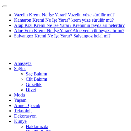
Vazelin Kremi Ne İşe Yarar? Vazelin yüze sürülür mü?
Kantaron Kremi Ne İşe Yarar? krem yüze sürülür mü?
Arap Kızı Kremi Ne İşe Yarar? Kreminin faydaları nelerdir?
Aloe Vera Kremi Ne İşe Yarar? Aloe vera cilt beyazlatır mı?
Salyangoz Kremi Ne İşe Yarar? Salyangoz helal mi?
Anasayfa
Sağlık
Saç Bakımı
Cilt Bakımı
Güzellik
Diyet
Moda
Yaşam
Anne - Çocuk
Teknoloji
Dekorasyon
Künye
Hakkımızda