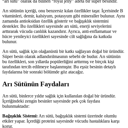
“arı sütü” olarak da bilinen “royal jelly” adeta bir süper besindir.
Arı sütünün içeriği, onu benzersiz kılan özellikler taşır. İçerisinde B
vitaminleri, demir, kalsiyum, potasyum gibi mineraller bulunur. Aynı
zamanda antioksidan özellik gösterir ve bağışıklık sistemini
destekler. Bu özellikleri sayesinde arı sütü, enerji seviyelerini
arttırarak vücuda canlılık kazandırır. Ayrıca, anti-enflamatuar ve
hücre yenileyici özellikleri sayesinde cilt sağlığına da katkıda
bulunur.
Arı sütü, sağlık için olağanüstü bir katkı sağlayan doğal bir üründür.
Süper besin olarak adlandırılmasının sebebi de budur. Arı sütünün
bu özellikleri, son yıllarda popülerliğini arttırmış ve birçok kişi
tarafından tercih edilmeye başlanmıştır. Bu eşsiz besinin detaylı
faydalarına bir sonraki bölümde göz atacağız.
Arı Sütünün Faydaları
Arı sütü, binlerce yıldır sağlık için kullanılan doğal bir üründür.
İçeriğindeki zengin besinler sayesinde pek çok faydası
bulunmaktadır:
Bağışıklık Sistemi:
Arı sütü, bağışıklık sistemi üzerinde olumlu
etkiler yapar. İçerdiği proteini sayesinde vücudu hastalıklara karşı
korur.