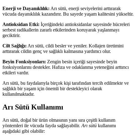
Enerji ve Dayanıklılık:
Arı sütü, enerji seviyelerini arttırarak
vücuda dayanıklılık kazandırır. Bu sayede yaşam kalitesini yükseltir.
Antioksidan Etki:
İçeriğindeki antioksidanlar sayesinde hücreleri
serbest radikallerin zararlı etkilerinden koruyarak yaşlanmayı
geciktirir.
Cilt Sağlığı:
Arı sütü, cildi besler ve yeniler. Kollajen üretimini
arttırarak cildin genç ve sağlıklı kalmasına yardımcı olur.
Beyin Fonksiyonları:
Zengin besin içeriği sayesinde beyin
fonksiyonlarını destekler. Hafıza ve odaklanma yeteneğini arttırıcı
etkileri vardır.
Arı sütü, bu faydalarıyla birçok kişi tarafından tercih edilmekte ve
sağlıklı bir yaşam için önemli bir destekleyici olarak
kullanılmaktadır.
Arı Sütü Kullanımı
Arı sütü, doğal bir ürün olmasının yanı sıra çeşitli kullanım
yöntemleri ile vücuda fayda sağlayabilir.
Arı sütü
kullanımı
aşağıdaki gibi olabilir: