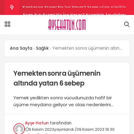
Arap Kızı Kremi Ne İşe Yarar? Kreminin faydaları
nelerdir?
Aloe Vera Kremi Ne İşe Yarar? Aloe vera cilt
beyazlatır mı?
Salyangoz Kremi Ne İşe Yarar? Salyangoz helal
Ana Sayfa
Sağlık
Yemekten sonra üşümenin altında yatan 6 sebep
mi?
Vazelin Kremi Ne İşe Yarar? Vazelin yüze sürülür
mü?
Kantaron Kremi Ne İşe Yarar? krem yüze sürülür
Yemekten sonra üşümenin
altında yatan 6 sebep
mü?
Yemek yedikten sonra vücudunuzda hafif bir
üşüme meydana geliyor ve olası nedenlerini
merak ediyorsanız, işte cevapları… Günlük olarak
yediğiniz yiyeceklerin vücut ısısı üzerinde belirgin
Ayşe Hatun
tarafından
bir etkisi vardır. Sindirim süreci sırasında, sindirim
9 Kasım 2023
yayınlandı /
09 Kasım 2023 19:30
sürecinin kimyasal reaksiyonu vücutta