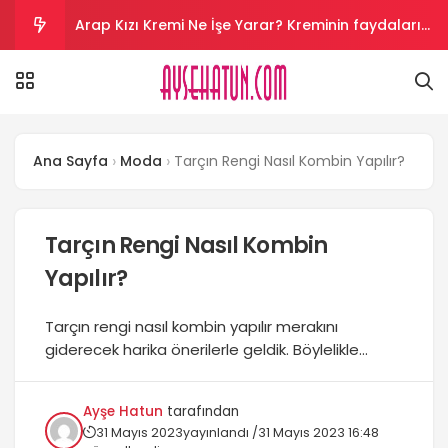
Arap Kızı Kremi Ne İşe Yarar? Kreminin faydaları
nelerdir?
Aloe Vera Kremi Ne İşe Yarar? Aloe vera cilt
beyazlatır mı?
Salyangoz Kremi Ne İşe Yarar? Salyangoz helal
Ana Sayfa
Moda
Tarçın Rengi Nasıl Kombin Yapılır?
mi?
Vazelin Kremi Ne İşe Yarar? Vazelin yüze sürülür
mü?
Kantaron Kremi Ne İşe Yarar? krem yüze sürülür
Tarçın Rengi Nasıl Kombin
Yapılır?
mü?
Tarçın rengi nasıl kombin yapılır merakını
giderecek harika önerilerle geldik. Böylelikle
tarçın rengi nasıl kombin yapılır öğrendikten
sonra kombin seçimlerinizde uygulamaya
Ayşe Hatun
tarafından
başlayacaksınız. Bundan sonra hem kombin
31 Mayıs 2023
yayınlandı /
31 Mayıs 2023 16:48
yapacağınız kıyafet modellerinde hem de