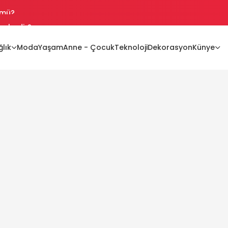
nelerdir?
azlatır mı?
lık
Moda
Yaşam
Anne - Çocuk
Teknoloji
Dekorasyon
Künye
mi?
 mü?
 mü?