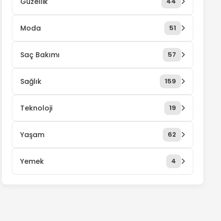
Güzellik
44
Moda
51
Saç Bakımı
57
Sağlık
159
Teknoloji
19
Yaşam
62
Yemek
4