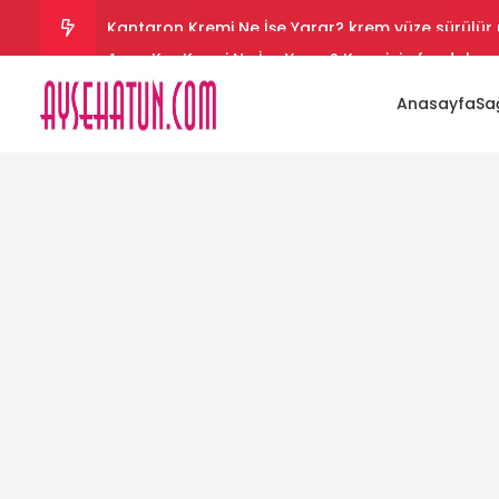
Arap Kızı Kremi Ne İşe Yarar? Kreminin faydaları 
Aloe Vera Kremi Ne İşe Yarar? Aloe vera cilt bey
Anasayfa
Sağ
Salyangoz Kremi Ne İşe Yarar? Salyangoz helal 
Vazelin Kremi Ne İşe Yarar? Vazelin yüze sürülür
Kantaron Kremi Ne İşe Yarar? krem yüze sürülür