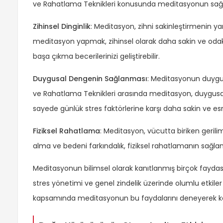
ve Rahatlama Teknikleri konusunda meditasyonun sağla
Zihinsel Dinginlik
: Meditasyon, zihni sakinleştirmenin ya
meditasyon yapmak, zihinsel olarak daha sakin ve odakl
başa çıkma becerilerinizi geliştirebilir.
Duygusal Dengenin Sağlanması
: Meditasyonun duygus
ve Rahatlama Teknikleri arasında meditasyon, duygusal t
sayede günlük stres faktörlerine karşı daha sakin ve esnek
Fiziksel Rahatlama
: Meditasyon, vücutta biriken gerilimi
alma ve bedeni farkındalık, fiziksel rahatlamanın sağl
Meditasyonun bilimsel olarak kanıtlanmış birçok fayda
stres yönetimi ve genel zindelik üzerinde olumlu etkiler
kapsamında meditasyonun bu faydalarını deneyerek kend