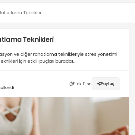
i Rahatlama Teknikleri
hatlama Teknikleri
syon ve diğer rahatlama teknikleriyle stres yönetimi
kleri için etkili ipuçları burada!...
9 dk 0 sn
Paylaş
ellendi