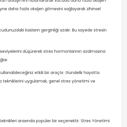
 kan dolaşımını hızlandırarak vücuda daha fazla oksijen
eyne daha fazla oksijen gitmesini sağlayarak zihinsel
cudunuzdaki kasların gerginliği azalır. Bu sayede stresin
l seviyelerini düşürerek stres hormonlarının azalmasına
ğlar.
ullanabileceğiniz etkili bir araçtır. Gündelik hayatta
a tekniklerini uygulamak, genel stres yönetimi ve
nikleri arasında popüler bir seçenektir. Stres Yönetimi