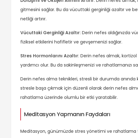
Dolaşımı ve Oksijen Alımını Artırır
: Derin nefes almak,
gitmesini sağlar. Bu da vücuttaki gerginliği azaltır ve b
netliği artırır.
Vücuttaki Gerginliği Azaltır
: Derin nefes aldığınızda vü
fiziksel etkilerini hafifletir ve gevşemenizi sağlar.
Stres Hormonlarını Azaltır
: Derin nefes almak, kortizo
yardımcı olur. Bu da sakinleşmenizi ve rahatlamanızı sa
Derin nefes alma teknikleri, stresli bir durumda anında k
stresle başa çıkmak için düzenli olarak derin nefes alm
rahatlama üzerinde olumlu bir etki yaratabilir.
Meditasyon Yapmanın Faydaları
Meditasyon, günümüzde stres yönetimi ve rahatlama tek