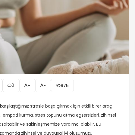
0
+
-
875
rşılaştığımız stresle başa çıkmak için etkili birer araç
i, empati kurma, stres topunu atma egzersizleri, zihinsel
 azaltabilir ve sakinleşmemize yardımcı olabilir. Bu
nı zamanda zihinsel ve duygusal iyi oluşumuzu