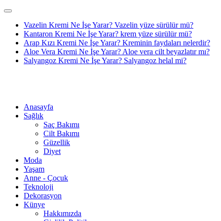
Vazelin Kremi Ne İşe Yarar? Vazelin yüze sürülür mü?
Kantaron Kremi Ne İşe Yarar? krem yüze sürülür mü?
Arap Kızı Kremi Ne İşe Yarar? Kreminin faydaları nelerdir?
Aloe Vera Kremi Ne İşe Yarar? Aloe vera cilt beyazlatır mı?
Salyangoz Kremi Ne İşe Yarar? Salyangoz helal mi?
Anasayfa
Sağlık
Saç Bakımı
Cilt Bakımı
Güzellik
Diyet
Moda
Yaşam
Anne - Çocuk
Teknoloji
Dekorasyon
Künye
Hakkımızda