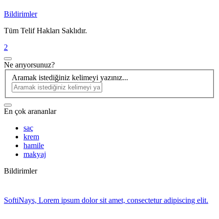
Bildirimler
Tüm Telif Hakları Saklıdır.
2
Ne arıyorsunuz?
Aramak istediğiniz kelimeyi yazınız...
En çok arananlar
saç
krem
hamile
makyaj
Bildirimler
SoftiNays, Lorem ipsum dolor sit amet, consectetur adipiscing elit.