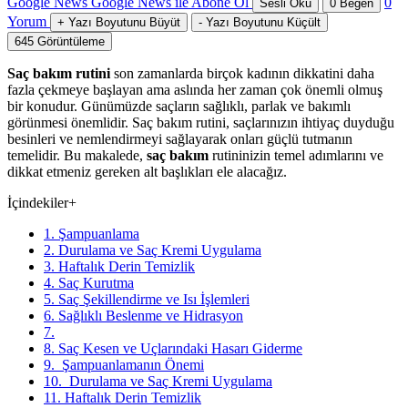
Google News
Google News ile Abone Ol
0
Sesli Oku
0
Beğen
Yorum
+
Yazı Boyutunu Büyüt
-
Yazı Boyutunu Küçült
645
Görüntüleme
Saç bakım rutini
son zamanlarda birçok kadının dikkatini daha
fazla çekmeye başlayan ama aslında her zaman çok önemli olmuş
bir konudur. Günümüzde saçların sağlıklı, parlak ve bakımlı
görünmesi önemlidir. Saç bakım rutini, saçlarınızın ihtiyaç duyduğu
besinleri ve nemlendirmeyi sağlayarak onları güçlü tutmanın
temelidir. Bu makalede,
saç bakım
rutininizin temel adımlarını ve
dikkat etmeniz gereken alt başlıkları ele alacağız.
İçindekiler
+
1. Şampuanlama
2. Durulama ve Saç Kremi Uygulama
3. Haftalık Derin Temizlik
4. Saç Kurutma
5. Saç Şekillendirme ve Isı İşlemleri
6. Sağlıklı Beslenme ve Hidrasyon
7.
8. Saç Kesen ve Uçlarındaki Hasarı Giderme
9. Şampuanlamanın Önemi
10. Durulama ve Saç Kremi Uygulama
11. Haftalık Derin Temizlik