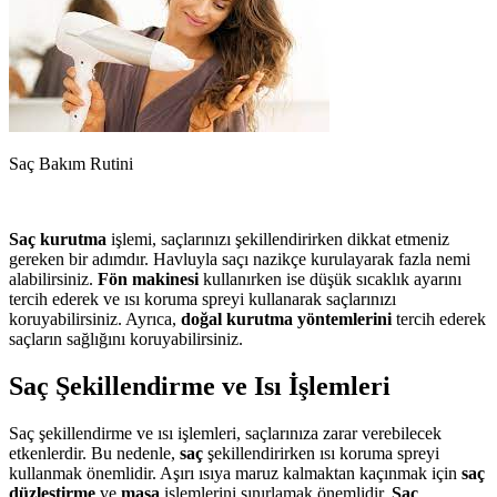
Saç Bakım Rutini
Saç kurutma
işlemi, saçlarınızı şekillendirirken dikkat etmeniz
gereken bir adımdır. Havluyla saçı nazikçe kurulayarak fazla nemi
alabilirsiniz.
Fön makinesi
kullanırken ise düşük sıcaklık ayarını
tercih ederek ve ısı koruma spreyi kullanarak saçlarınızı
koruyabilirsiniz. Ayrıca,
doğal kurutma yöntemlerini
tercih ederek
saçların sağlığını koruyabilirsiniz.
Saç Şekillendirme ve Isı İşlemleri
Saç şekillendirme ve ısı işlemleri, saçlarınıza zarar verebilecek
etkenlerdir. Bu nedenle,
saç
şekillendirirken ısı koruma spreyi
kullanmak önemlidir. Aşırı ısıya maruz kalmaktan kaçınmak için
saç
düzleştirme
ve
maşa
işlemlerini sınırlamak önemlidir.
Saç