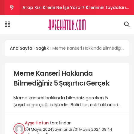
Arap Kızı Kremi Ne İşe Yarar? Kreminin faydaları
nelerdir?
Aloe Vera Kremi Ne İşe Yarar? Aloe vera cilt
beyazlatır mı?
Salyangoz Kremi Ne İşe Yarar? Salyangoz helal
Ana Sayfa
Sağlık
Meme Kanseri Hakkında Bilmediğiniz 5 Şaşırtıcı Gerçek
mi?
Vazelin Kremi Ne İşe Yarar? Vazelin yüze sürülür
mü?
Kantaron Kremi Ne İşe Yarar? krem yüze sürülür
Meme Kanseri Hakkında
Bilmediğiniz 5 Şaşırtıcı Gerçek
mü?
Meme kanseri hakkında bilmeniz gereken 5
şaşırtıcı gerçeği keşfedin. Belirtiler, risk faktörleri,
tedavi yöntemleri ve daha fazlası. Sağlığınızı
korumanın önemi...
Ayşe Hatun
tarafından
1 Mayıs 2024
yayınlandı /
01 Mayıs 2024 08:44