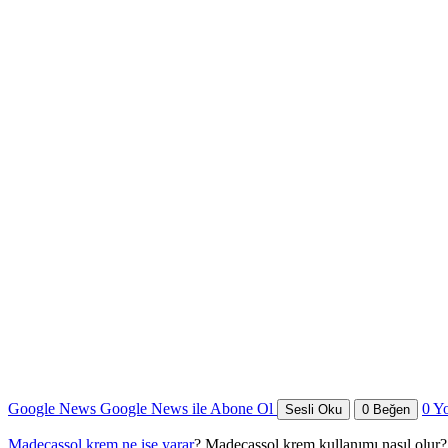
Google News
Google News ile Abone Ol
0
Y
Sesli Oku
0
Beğen
Madecassol krem ne işe yarar
? Madecassol krem kullanımı nasıl olur