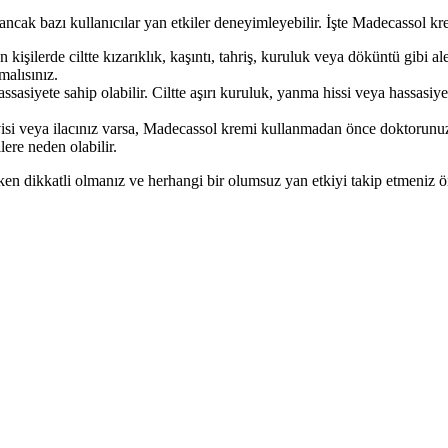
ancak bazı kullanıcılar yan etkiler deneyimleyebilir. İşte Madecassol krem
şilerde ciltte kızarıklık, kaşıntı, tahriş, kuruluk veya döküntü gibi aler
malısınız.
ssasiyete sahip olabilir. Ciltte aşırı kuruluk, yanma hissi veya hassasiy
visi veya ilacınız varsa, Madecassol kremi kullanmadan önce doktorunuz
lere neden olabilir.
en dikkatli olmanız ve herhangi bir olumsuz yan etkiyi takip etmeniz ön