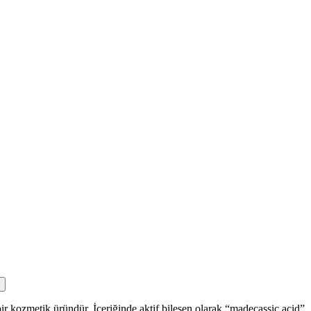
hip bir kozmetik üründür. İçeriğinde aktif bileşen olarak “madecassic acid”