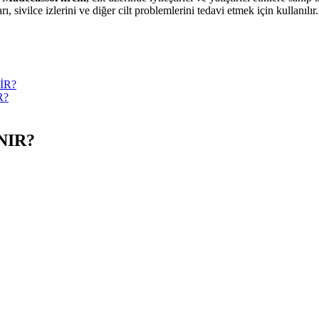
kları, sivilce izlerini ve diğer cilt problemlerini tedavi etmek için kullan
İR?
R?
NIR?