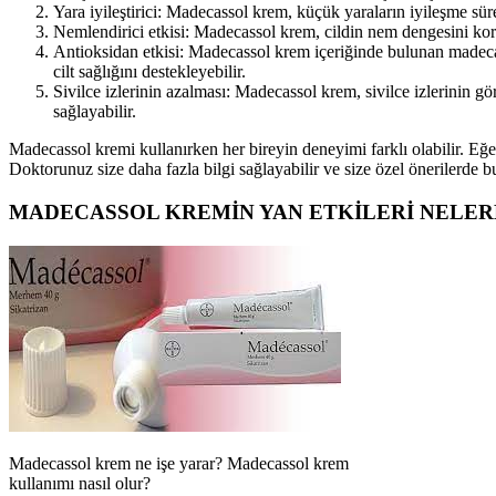
Yara iyileştirici: Madecassol krem, küçük yaraların iyileşme sürec
Nemlendirici etkisi: Madecassol krem, cildin nem dengesini ko
Antioksidan etkisi: Madecassol krem içeriğinde bulunan madecassi
cilt sağlığını destekleyebilir.
Sivilce izlerinin azalması: Madecassol krem, sivilce izlerinin g
sağlayabilir.
Madecassol kremi kullanırken her bireyin deneyimi farklı olabilir. Eğe
Doktorunuz size daha fazla bilgi sağlayabilir ve size özel önerilerde bu
MADECASSOL KREMİN YAN ETKİLERİ NELER
Madecassol krem ne işe yarar? Madecassol krem
kullanımı nasıl olur?