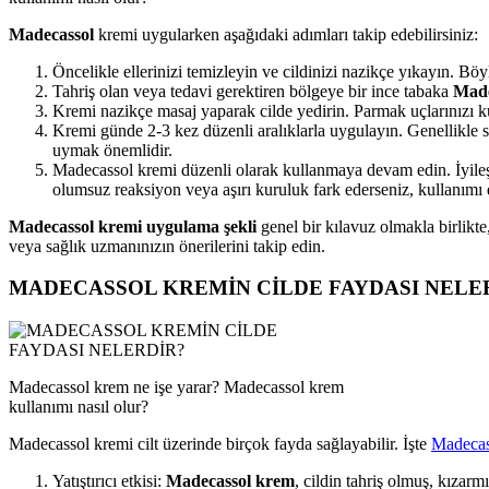
Madecassol
kremi uygularken aşağıdaki adımları takip edebilirsiniz:
Öncelikle ellerinizi temizleyin ve cildinizi nazikçe yıkayın. Böyl
Tahriş olan veya tedavi gerektiren bölgeye bir ince tabaka
Made
Kremi nazikçe masaj yaparak cilde yedirin. Parmak uçlarınızı kul
Kremi günde 2-3 kez düzenli aralıklarla uygulayın. Genellikle
uymak önemlidir.
Madecassol kremi düzenli olarak kullanmaya devam edin. İyileşm
olumsuz reaksiyon veya aşırı kuruluk fark ederseniz, kullanımı 
Madecassol kremi uygulama şekli
genel bir kılavuz olmakla birlikt
veya sağlık uzmanınızın önerilerini takip edin.
MADECASSOL KREMİN CİLDE FAYDASI NELE
Madecassol krem ne işe yarar? Madecassol krem
kullanımı nasıl olur?
Madecassol kremi cilt üzerinde birçok fayda sağlayabilir. İşte
Madecas
Yatıştırıcı etkisi:
Madecassol krem
, cildin tahriş olmuş, kızarm