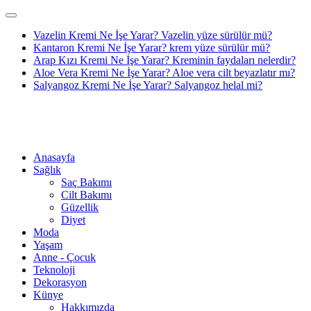
Vazelin Kremi Ne İşe Yarar? Vazelin yüze sürülür mü?
Kantaron Kremi Ne İşe Yarar? krem yüze sürülür mü?
Arap Kızı Kremi Ne İşe Yarar? Kreminin faydaları nelerdir?
Aloe Vera Kremi Ne İşe Yarar? Aloe vera cilt beyazlatır mı?
Salyangoz Kremi Ne İşe Yarar? Salyangoz helal mi?
Anasayfa
Sağlık
Saç Bakımı
Cilt Bakımı
Güzellik
Diyet
Moda
Yaşam
Anne - Çocuk
Teknoloji
Dekorasyon
Künye
Hakkımızda