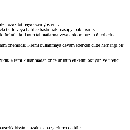
nden uzak tutmaya özen gösterin.
etlerle veya hafifçe bastırarak masaj yapabilirsiniz.
k, ürünün kullanım talimatlarına veya doktorunuzun önerilerine
lanım önemlidir. Kremi kullanmaya devam ederken ciltte herhangi bir
emlidir. Kremi kullanmadan önce ürünün etiketini okuyun ve üretici
hatsızlık hissinin azalmasına yardımcı olabilir.