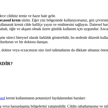
ece cildiniz temiz ve hazır hale gelir.
cassol krem
sürün. Eğer yüz bölgesinde kullanıyorsanız, göz çevresi
lanarak kremi cilde hafifçe yayın ve emilmesini sağlayın. Dairesel harek
 sabah, öğle ve akşam olmak üzere günlük kullanım için uygundur. Anca
e süreci bireysel olarak farklılık gösterebilir, bu nedenle düzenli kul
durdurun ve bir doktora danışın.
e, doktor veya eczacınızın size özel talimatlarını da dikkate almanız ön
RDİR?
sol
kremi kullanmanın potansiyel faydalarından bazıları:
ış veya hassaslaşmış bölgelerini yatıştırabilir. Cildin rahatlamasına ve ra