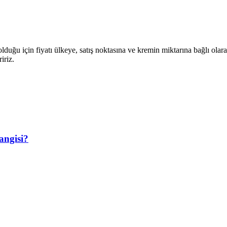
olduğu için fiyatı ülkeye, satış noktasına ve kremin miktarına bağlı olar
iriz.
angisi?