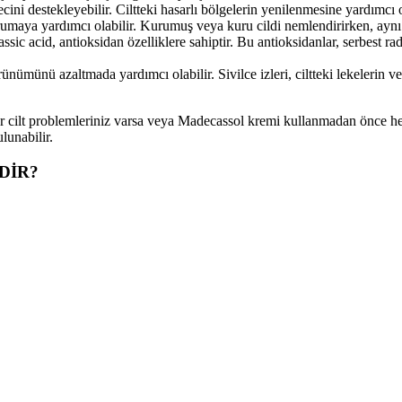
ini destekleyebilir. Ciltteki hasarlı bölgelerin yenilenmesine yardımcı ol
rumaya yardımcı olabilir. Kurumuş veya kuru cildi nemlendirirken, aynı
c acid, antioksidan özelliklere sahiptir. Bu antioksidanlar, serbest rad
örünümünü azaltmada yardımcı olabilir. Sivilce izleri, ciltteki lekelerin
r cilt problemleriniz varsa veya Madecassol kremi kullanmadan önce herh
lunabilir.
DİR?