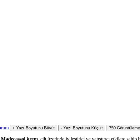
orum
+
Yazı Boyutunu Büyüt
-
Yazı Boyutunu Küçült
750
Görüntüleme
?
Madecassol krem
, cilt üzerinde iyileştirici ve yatıştırıcı etkilere sa