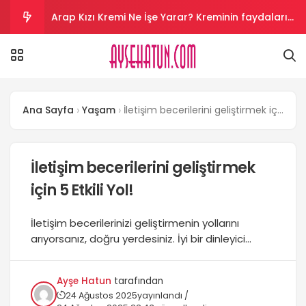
Arap Kızı Kremi Ne İşe Yarar? Kreminin faydaları
nelerdir?
Aloe Vera Kremi Ne İşe Yarar? Aloe vera cilt
beyazlatır mı?
Salyangoz Kremi Ne İşe Yarar? Salyangoz helal
Ana Sayfa
Yaşam
İletişim becerilerini geliştirmek için 5 Etkili Yol!
mi?
Vazelin Kremi Ne İşe Yarar? Vazelin yüze sürülür
mü?
Kantaron Kremi Ne İşe Yarar? krem yüze sürülür
İletişim becerilerini geliştirmek
için 5 Etkili Yol!
mü?
İletişim becerilerinizi geliştirmenin yollarını
arıyorsanız, doğru yerdesiniz. İyi bir dinleyici
olmaktan güçlü sözel iletişim becerilerine kadar,
size pratik ipuçları sunuyoruz. İletişiminizi
Ayşe Hatun
tarafından
güçlendirmek için adımları hemen öğrenin!...
24 Ağustos 2025
yayınlandı /