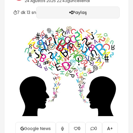
24 Ağustos 2025 22:43
güncellendi
7 dk 13 sn
Paylaş
Google News
0
0
+