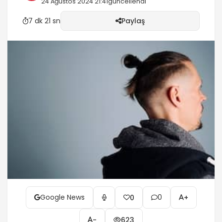
24 Ağustos 2024 21:41
güncellendi
7 dk 21 sn
Paylaş
Google News
0
0
+
-
623