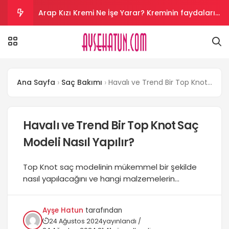
Arap Kızı Kremi Ne İşe Yarar? Kreminin faydaları
nelerdir?
Aloe Vera Kremi Ne İşe Yarar? Aloe vera cilt
beyazlatır mı?
Salyangoz Kremi Ne İşe Yarar? Salyangoz helal
Ana Sayfa
Saç Bakımı
Havalı ve Trend Bir Top Knot Saç Modeli Nasıl Yapılır?
mi?
Vazelin Kremi Ne İşe Yarar? Vazelin yüze sürülür
mü?
Kantaron Kremi Ne İşe Yarar? krem yüze sürülür
Havalı ve Trend Bir Top Knot Saç
Modeli Nasıl Yapılır?
mü?
Top Knot saç modelinin mükemmel bir şekilde
nasıl yapılacağını ve hangi malzemelerin
gerekliliğini öğrenin. Farklı saç tiplerine uygun
adapte edebilme ve modelin bakımı hakkında
Ayşe Hatun
tarafından
bilgi edinin....
24 Ağustos 2024
yayınlandı /