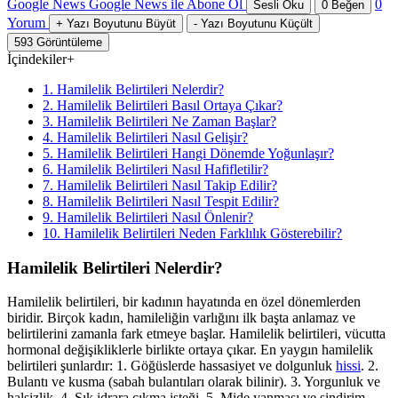
Google News
Google News ile Abone Ol
0
Sesli Oku
0
Beğen
Yorum
+
Yazı Boyutunu Büyüt
-
Yazı Boyutunu Küçült
593
Görüntüleme
İçindekiler
+
1. Hamilelik Belirtileri Nelerdir?
2. Hamilelik Belirtileri Basıl Ortaya Çıkar?
3. Hamilelik Belirtileri Ne Zaman Başlar?
4. Hamilelik Belirtileri Nasıl Gelişir?
5. Hamilelik Belirtileri Hangi Dönemde Yoğunlaşır?
6. Hamilelik Belirtileri Nasıl Hafifletilir?
7. Hamilelik Belirtileri Nasıl Takip Edilir?
8. Hamilelik Belirtileri Nasıl Tespit Edilir?
9. Hamilelik Belirtileri Nasıl Önlenir?
10. Hamilelik Belirtileri Neden Farklılık Gösterebilir?
Hamilelik Belirtileri Nelerdir?
Hamilelik belirtileri, bir kadının hayatında en özel dönemlerden
biridir. Birçok kadın, hamileliğin varlığını ilk başta anlamaz ve
belirtilerini zamanla fark etmeye başlar. Hamilelik belirtileri, vücutta
hormonal değişikliklerle birlikte ortaya çıkar. En yaygın hamilelik
belirtileri şunlardır: 1. Göğüslerde hassasiyet ve dolgunluk
hissi
. 2.
Bulantı ve kusma (sabah bulantıları olarak bilinir). 3. Yorgunluk ve
halsizlik. 4. Sık idrara çıkma isteği. 5. Mide yanması ve sindirim