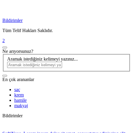
Bildirimler
Tüm Telif Hakları Saklıdır.
2
Ne arıyorsunuz?
Aramak istediğiniz kelimeyi yazınız...
En çok arananlar
saç
krem
hamile
makyaj
Bildirimler