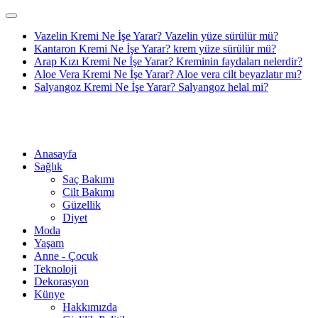
Vazelin Kremi Ne İşe Yarar? Vazelin yüze sürülür mü?
Kantaron Kremi Ne İşe Yarar? krem yüze sürülür mü?
Arap Kızı Kremi Ne İşe Yarar? Kreminin faydaları nelerdir?
Aloe Vera Kremi Ne İşe Yarar? Aloe vera cilt beyazlatır mı?
Salyangoz Kremi Ne İşe Yarar? Salyangoz helal mi?
Anasayfa
Sağlık
Saç Bakımı
Cilt Bakımı
Güzellik
Diyet
Moda
Yaşam
Anne - Çocuk
Teknoloji
Dekorasyon
Künye
Hakkımızda