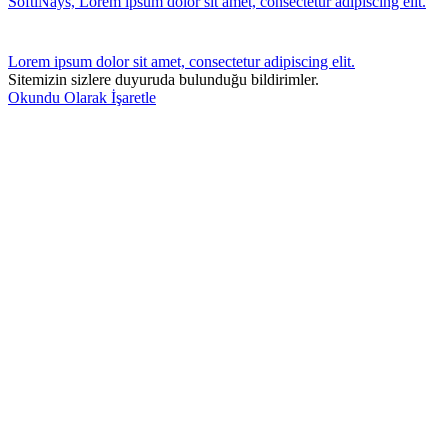
SoftiNays, Lorem ipsum dolor sit amet, consectetur adipiscing elit.
Lorem ipsum dolor sit amet, consectetur adipiscing elit.
Sitemizin sizlere duyuruda bulunduğu bildirimler.
Okundu Olarak İşaretle