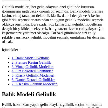
Gelinlik modelleri, her gelin adayının özel gününde kusursuz
görünmesini sağlayacak önemli bir seçimdir. Balık modeli, prenses
kesim, vintaj tarzı, sırt dekolteli, klasik, dantel detaylı ve A kesim
gibi farklı seçenekler arasından en uygun gelinlik modelini seçmek
oldukça önemlidir. Bu yazıda, göz kamaştırıcı gelinlik modellerini
detaylı bir şekilde inceleyerek, hangi tarzın size en çok yakışacağını
keşfetmenize yardımcı olacağız. Bu özel gününüzde sizi en iyi
şekilde yansıtacak gelinlik modelini seçmek, unutulmaz bir deneyim
olacak.
İçindekiler
+
1. Balık Modeli Gelinlik
2. Prenses Kesim Gelinlik
3. Vintaj Gelinlik Modelleri
4. Sırt Dekolteli Gelinlikler
5. Klasik Gelinlik Modelleri
6. Dantel Detaylı Gelinlikler
7. A Kesim Gelinlik Modelleri
Balık Modeli Gelinlik
Evlilik hazırlıkları yapan gelin adayları, gelinlik seçimi konusunda