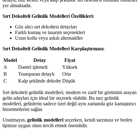
yer almaktadır.
Sırt Dekolteli Gelinlik Modelleri Özellikleri:
Göz alıcı sırt dekoltesi detayları
Farklı kumaş ve tasarım seçenekleri
Uzun kollu veya askılı alternatifler
Sırt Dekolteli Gelinlik Modelleri Karşılaştırması:
Model
Detay
Fiyat
A
Dantel işlemeli
Yüksek
B
Transparan detaylı
Orta
C
Kalp şeklinde dekolte
Düşük
Sırt dekolteli gelinlik modelleri, modern ve zarif bir görünüm arayan
gelin adayları için ideal bir seçenek olabilir. Bu tarz gelinlik
modelleri, gelinlerin sadece özel değil aynı zamanda göz kamaştırıcı
hissetmelerini sağlar.
Unutmayın,
gelinlik modelleri
seçerken, kendi tarzınıza ve beden
tipinize uygun olanı tercih etmek önemlidir.