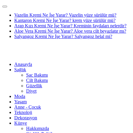
Vazelin Kremi Ne İşe Yarar? Vazelin yüze sürülür mü?
Kantaron Kremi Ne İşe Yarar? krem yüze sürülür mü?
Arap Kızı Kremi Ne İşe Yarar? Kreminin faydaları nelerdir?
Aloe Vera Kremi Ne İşe Yarar? Aloe vera cilt beyazlatır mı?
Salyangoz Kremi Ne İşe Yarar? Salyangoz helal mi?
Anasayfa
Sağlık
Saç Bakımı
Cilt Bakımı
Güzellik
Diyet
Moda
Yaşam
Anne - Çocuk
Teknoloji
Dekorasyon
Künye
Hakkımızda