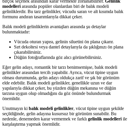
birçok seçenek arasından karar vermekte zorlanabilirler.
Gelinlik
modelleri
arasında popüler olanlardan biri de balık modeli
gelinliklerdir. Bu tarz gelinlikler, vücudu saran ve alt kısımda balık
formunu andıran tasarımlarıyla dikkat çeker.
Balık modeli gelinliklerin avantajları arasında şu detaylar
bulunmaktadır:
Vücuda oturan yapısı, gelinin siluetini ön plana çıkarır.
Sırt dekoltesi veya dantel detaylarıyla da şıklığınızı ön plana
çıkarabilirsiniz.
Düğün fotoğraflarında göz alıcı görünebilirsiniz.
Eğer gelin adayı, romantik bir tarzı benimsemişse, balık modeli
gelinlikler arasından tercih yapabilir. Ayrıca, vücut tipine uygun
olması durumunda, gelin adayı oldukça zarif ve şık bir görünüm
elde edebilir. Balık modeli gelinlikler, genellikle uzun ve dar
yapılarıyla dikkat çeker, bu yüzden düğün mekanına ve düğün
tarzına uygun olup olmadığını da göz önünde bulundurmak
önemlidir.
Unutmayın ki
balık modeli gelinlikler
, vücut tipine uygun şekilde
seçildiğinde, gelin adayına kusursuz bir görünüm sunabilir. Bu
nedenle, denemeden karar vermemek ve farklı
gelinlik modelleri
ile
karşılaştırma yapmak önemlidir.