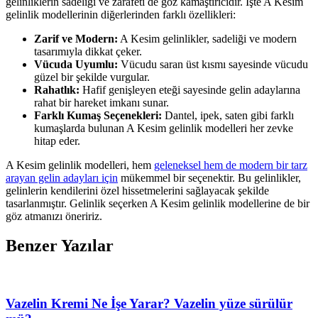
gelinliklerin sadeliği ve zarafeti de göz kamaştırıcıdır. İşte A Kesim
gelinlik modellerinin diğerlerinden farklı özellikleri:
Zarif ve Modern:
A Kesim gelinlikler, sadeliği ve modern
tasarımıyla dikkat çeker.
Vücuda Uyumlu:
Vücudu saran üst kısmı sayesinde vücudu
güzel bir şekilde vurgular.
Rahatlık:
Hafif genişleyen eteği sayesinde gelin adaylarına
rahat bir hareket imkanı sunar.
Farklı Kumaş Seçenekleri:
Dantel, ipek, saten gibi farklı
kumaşlarda bulunan A Kesim gelinlik modelleri her zevke
hitap eder.
A Kesim gelinlik modelleri, hem
geleneksel hem de modern bir tarz
arayan gelin adayları için
mükemmel bir seçenektir. Bu gelinlikler,
gelinlerin kendilerini özel hissetmelerini sağlayacak şekilde
tasarlanmıştır. Gelinlik seçerken A Kesim gelinlik modellerine de bir
göz atmanızı öneririz.
Benzer Yazılar
Vazelin Kremi Ne İşe Yarar? Vazelin yüze sürülür