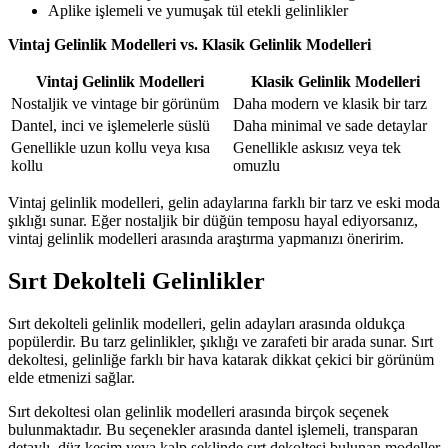
Aplike işlemeli ve yumuşak tül etekli gelinlikler
Vintaj Gelinlik Modelleri vs. Klasik Gelinlik Modelleri
Vintaj Gelinlik Modelleri
Klasik Gelinlik Modelleri
Nostaljik ve vintage bir görünüm
Daha modern ve klasik bir tarz
Dantel, inci ve işlemelerle süslü
Daha minimal ve sade detaylar
Genellikle uzun kollu veya kısa
Genellikle askısız veya tek
kollu
omuzlu
Vintaj gelinlik modelleri, gelin adaylarına farklı bir tarz ve eski moda
şıklığı sunar. Eğer nostaljik bir düğün temposu hayal ediyorsanız,
vintaj gelinlik modelleri arasında araştırma yapmanızı öneririm.
Sırt Dekolteli Gelinlikler
Sırt dekolteli gelinlik modelleri, gelin adayları arasında oldukça
popülerdir. Bu tarz gelinlikler, şıklığı ve zarafeti bir arada sunar. Sırt
dekoltesi, gelinliğe farklı bir hava katarak dikkat çekici bir görünüm
elde etmenizi sağlar.
Sırt dekoltesi olan gelinlik modelleri arasında birçok seçenek
bulunmaktadır. Bu seçenekler arasında dantel işlemeli, transparan
detaylı, düz kesim veya kalp şeklinde sırt dekoltesi bulunan modeller