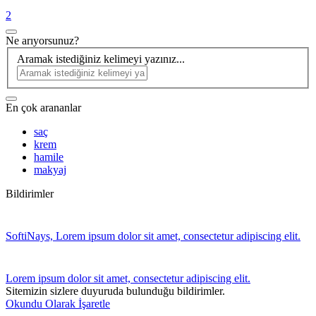
2
Ne arıyorsunuz?
Aramak istediğiniz kelimeyi yazınız...
En çok arananlar
saç
krem
hamile
makyaj
Bildirimler
SoftiNays, Lorem ipsum dolor sit amet, consectetur adipiscing elit.
Lorem ipsum dolor sit amet, consectetur adipiscing elit.
Sitemizin sizlere duyuruda bulunduğu bildirimler.
Okundu Olarak İşaretle