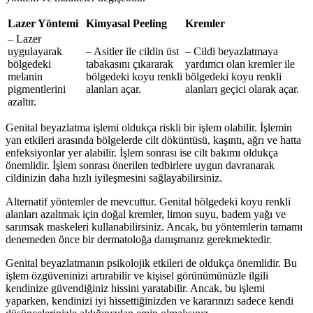
Lazer Yöntemi
Kimyasal Peeling
Kremler
– Lazer
uygulayarak
– Asitler ile cildin üst
– Cildi beyazlatmaya
bölgedeki
tabakasını çıkararak
yardımcı olan kremler ile
melanin
bölgedeki koyu renkli
bölgedeki koyu renkli
pigmentlerini
alanları açar.
alanları geçici olarak açar.
azaltır.
Genital beyazlatma işlemi oldukça riskli bir işlem olabilir. İşlemin
yan etkileri arasında bölgelerde cilt döküntüsü, kaşıntı, ağrı ve hatta
enfeksiyonlar yer alabilir. İşlem sonrası ise cilt bakımı oldukça
önemlidir. İşlem sonrası önerilen tedbirlere uygun davranarak
cildinizin daha hızlı iyileşmesini sağlayabilirsiniz.
Alternatif yöntemler de mevcuttur. Genital bölgedeki koyu renkli
alanları azaltmak için doğal kremler, limon suyu, badem yağı ve
sarımsak maskeleri kullanabilirsiniz. Ancak, bu yöntemlerin tamamı
denemeden önce bir dermatoloğa danışmanız gerekmektedir.
Genital beyazlatmanın psikolojik etkileri de oldukça önemlidir. Bu
işlem özgüveninizi artırabilir ve kişisel görünümünüzle ilgili
kendinize güvendiğiniz hissini yaratabilir. Ancak, bu işlemi
yaparken, kendinizi iyi hissettiğinizden ve kararınızı sadece kendi