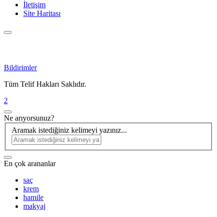
İletişim
Site Haritası
Bildirimler
Tüm Telif Hakları Saklıdır.
2
Ne arıyorsunuz?
Aramak istediğiniz kelimeyi yazınız...
En çok arananlar
saç
krem
hamile
makyaj