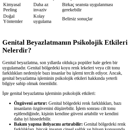
Kimyasal
Daha az
Birkaç seansta uygulanması
Peeling
invaziv
gerekebilir
Doğal
Kolay
Belirsiz sonuçlar
Yöntemler
uygulama
Genital Beyazlatmanın Psikolojik Etkileri
Nelerdir?
Genital beyazlatma, son yıllarda oldukça popüler hale gelen bir
uygulamadır. Genital bölgedeki koyu renk lekeleri veya cilt tonu
farklılıkları nedeniyle bazı insanlar bu işlemi tercih ediyor. Ancak,
genital beyazlatma işleminin psikolojik etkileri hakkında yeterli
bilgiye sahip olmak önemlidir.
İşte genital beyazlatma işleminin psikolojik etkileri:
Özgüveni artırır:
Genital bölgedeki renk farklılıkları, bazı
insanların özgüvenini düşürebilir. İşlem sonrası cilt tonu
eşitlendiğinde, kişinin kendine güveni artabilir ve kendini
daha iyi hissedebilir.
Bakım yapma ihtiyacını artırabilir:
Genital bölgedeki renk
farklılıkları, birçok insanın cinsel sağlık ve hijyen konusunda