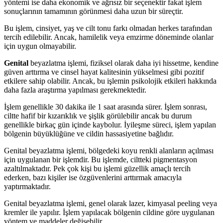
yöntemi ise daha ekonomik ve ağrısız bir seçenektir fakat işlem
sonuçlarının tamamının görünmesi daha uzun bir süreçtir.
Bu işlem, cinsiyet, yaş ve cilt tonu farkı olmadan herkes tarafından
tercih edilebilir. Ancak, hamilelik veya emzirme döneminde olanlar
için uygun olmayabilir.
Genital
beyazlatma işlemi, fiziksel olarak daha iyi hissetme, kendine
güven arttırma ve cinsel hayat kalitesinin yükselmesi gibi pozitif
etkilere sahip olabilir. Ancak, bu işlemin psikolojik etkileri hakkında
daha fazla araştırma yapılması gerekmektedir.
İşlem genellikle 30 dakika ile 1 saat arasında sürer. İşlem sonrası,
ciltte hafif bir kızarıklık ve şişlik görülebilir ancak bu durum
genellikle birkaç gün içinde kaybolur. İyileşme süreci, işlem yapılan
bölgenin büyüklüğüne ve cildin hassasiyetine bağlıdır.
Genital beyazlatma işlemi, bölgedeki koyu renkli alanların açılması
için uygulanan bir işlemdir. Bu işlemde, ciltteki pigmentasyon
azaltılmaktadır. Pek çok kişi bu işlemi güzellik amaçlı tercih
ederken, bazı kişiler ise özgüvenlerini arttırmak amacıyla
yaptırmaktadır.
Genital beyazlatma işlemi, genel olarak lazer, kimyasal peeling veya
kremler ile yapılır. İşlem yapılacak bölgenin cildine göre uygulanan
yöntem ve maddeler değişebilir.