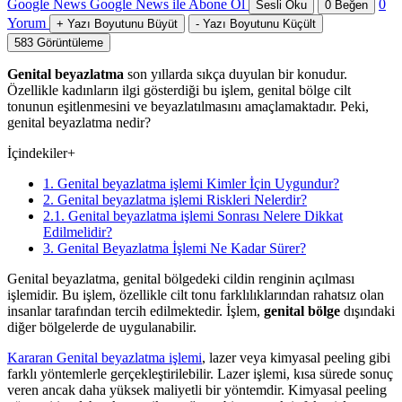
Google News
Google News ile Abone Ol
0
Sesli Oku
0
Beğen
Yorum
+
Yazı Boyutunu Büyüt
-
Yazı Boyutunu Küçült
583
Görüntüleme
Genital beyazlatma
son yıllarda sıkça duyulan bir konudur.
Özellikle kadınların ilgi gösterdiği bu işlem, genital bölge cilt
tonunun eşitlenmesini ve beyazlatılmasını amaçlamaktadır. Peki,
genital beyazlatma nedir?
İçindekiler
+
1. Genital beyazlatma işlemi Kimler İçin Uygundur?
2. Genital beyazlatma işlemi Riskleri Nelerdir?
2.1. Genital beyazlatma işlemi Sonrası Nelere Dikkat
Edilmelidir?
3. Genital Beyazlatma İşlemi Ne Kadar Sürer?
Genital beyazlatma, genital bölgedeki cildin renginin açılması
işlemidir. Bu işlem, özellikle cilt tonu farklılıklarından rahatsız olan
insanlar tarafından tercih edilmektedir. İşlem,
genital bölge
dışındaki
diğer bölgelerde de uygulanabilir.
Kararan Genital beyazlatma işlemi
, lazer veya kimyasal peeling gibi
farklı yöntemlerle gerçekleştirilebilir. Lazer işlemi, kısa sürede sonuç
veren ancak daha yüksek maliyetli bir yöntemdir. Kimyasal peeling