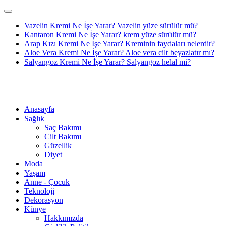
Vazelin Kremi Ne İşe Yarar? Vazelin yüze sürülür mü?
Kantaron Kremi Ne İşe Yarar? krem yüze sürülür mü?
Arap Kızı Kremi Ne İşe Yarar? Kreminin faydaları nelerdir?
Aloe Vera Kremi Ne İşe Yarar? Aloe vera cilt beyazlatır mı?
Salyangoz Kremi Ne İşe Yarar? Salyangoz helal mi?
Anasayfa
Sağlık
Saç Bakımı
Cilt Bakımı
Güzellik
Diyet
Moda
Yaşam
Anne - Çocuk
Teknoloji
Dekorasyon
Künye
Hakkımızda