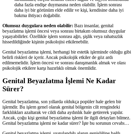
daha fazla endişe duymasına neden olabilir. İşlem sonrası
daha iyi bir görünüm elde edilir ve kişi, kendisine daha iyi
bakma ihtiyacı doğabilir.
Olumsuz duygulara neden olabilir:
Bazı insanlar, genital
beyazlatma işlemi öncesi veya sonrası birtakım olumsuz duygular
yaşayabilirler. Özellikle işlem sonrası ağrı, şişlik veya rahatsızlık
hissedildiğinde kişinin psikolojisi etkilenebilir.
Genital beyazlatma işlemi, herhangi bir estetik işleminde olduğu gibi
belirli riskleri de içerir. Ancak psikolojik etkiler de göz ardı
edilmemelidir. İşlem öncesi ve sonrası danışmanlık almak ve olası
psikolojik etkilere karşı hazırlıklı olmak önemlidir.
Genital Beyazlatma İşlemi Ne Kadar
Sürer?
Genital beyazlatma, son yıllarda oldukça popüler hale gelen bir
işlemdir. Bu işlem genel olarak genital bölgenin cilt rengindeki
farklılıkları azaltarak ve cildi daha aydınlık hale getirerek yapılır.
Ancak, çoğu kişi genital beyazlatma işlemi ile ilgili detayları bilmez.
Genital beyazlatma işlemi ne kadar sürer? İşte bu sorunun cevabı…
Genital beyazlatma işlemi, uygulandığı alanın genişliğine bağlı