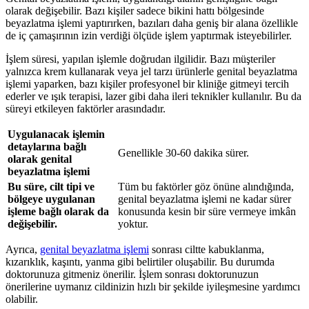
olarak değişebilir. Bazı kişiler sadece bikini hattı bölgesinde
beyazlatma işlemi yaptırırken, bazıları daha geniş bir alana özellikle
de iç çamaşırının izin verdiği ölçüde işlem yaptırmak isteyebilirler.
İşlem süresi, yapılan işlemle doğrudan ilgilidir. Bazı müşteriler
yalnızca krem kullanarak veya jel tarzı ürünlerle genital beyazlatma
işlemi yaparken, bazı kişiler profesyonel bir kliniğe gitmeyi tercih
ederler ve ışık terapisi, lazer gibi daha ileri teknikler kullanılır. Bu da
süreyi etkileyen faktörler arasındadır.
Uygulanacak işlemin
detaylarına bağlı
Genellikle 30-60 dakika sürer.
olarak genital
beyazlatma işlemi
Bu süre, cilt tipi ve
Tüm bu faktörler göz önüne alındığında,
bölgeye uygulanan
genital beyazlatma işlemi ne kadar sürer
işleme bağlı olarak da
konusunda kesin bir süre vermeye imkân
değişebilir.
yoktur.
Ayrıca,
genital beyazlatma işlemi
sonrası ciltte kabuklanma,
kızarıklık, kaşıntı, yanma gibi belirtiler oluşabilir. Bu durumda
doktorunuza gitmeniz önerilir. İşlem sonrası doktorunuzun
önerilerine uymanız cildinizin hızlı bir şekilde iyileşmesine yardımcı
olabilir.