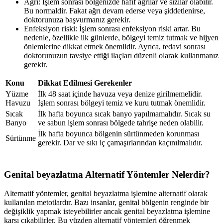
Ağrı: İşlem sonrası bölgenizde hafif ağrılar ve sızılar olabilir.
Bu normaldir. Fakat ağrı devam ederse veya şiddetlenirse,
doktorunuza başvurmanız gerekir.
Enfeksiyon riski: İşlem sonrası enfeksiyon riski artar. Bu
nedenle, özellikle ilk günlerde, bölgeyi temiz tutmak ve hijyen
önlemlerine dikkat etmek önemlidir. Ayrıca, tedavi sonrası
doktorunuzun tavsiye ettiği ilaçları düzenli olarak kullanmanız
gerekir.
Konu
Dikkat Edilmesi Gerekenler
Yüzme
İlk 48 saat içinde havuza veya denize girilmemelidir.
Havuzu
İşlem sonrası bölgeyi temiz ve kuru tutmak önemlidir.
Sıcak
İlk hafta boyunca sıcak banyo yapılmamalıdır. Sıcak su
Banyo
ve sabun işlem sonrası bölgede tahrişe neden olabilir.
İlk hafta boyunca bölgenin sürtünmeden korunması
Sürtünme
gerekir. Dar ve sıkı iç çamaşırlarından kaçınılmalıdır.
Genital beyazlatma Alternatif Yöntemler Nelerdir?
Alternatif yöntemler, genital beyazlatma işlemine alternatif olarak
kullanılan metotlardır. Bazı insanlar, genital bölgenin renginde bir
değişiklik yapmak isteyebilirler ancak genital beyazlatma işlemine
karşı çıkabilirler. Bu yüzden alternatif yöntemleri öğrenmek