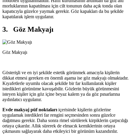
fondöten uygulanmalıdır. Hafif kurumasının ardından da göz altı
morluklarının kapatılması için cilt tonunun daha açık tonda olan
kapatıcıyla güzelce yaymak gerekir. Göz kapakları da bu şekilde
kapatılarak işlem uygulanır.
3. Göz Makyajı
Göz Makyajı
Gösterişli ve en iyi şekilde estetik görünmek amacıyla kişilerin
dikkat etmesi gereken en önemli aşama ise göz makyajı olmaktadır.
Kıyafetlerle uyumlu olacak şekilde bir far kullanılarak kişiler
istedikleri görünüme kavuşabilir. Gözlerin büyük görünmesini
isteyen kişiler için göz içine beyaz kalem ya da göz pınarlarına
aydınlatıcı uygulanır.
Evde makyaj püf noktaları
içerisinde kişilerin gözlerine
uygulamak istedikleri far rengini seçmesinden sonra güzelce
dağıtması gerekir. Daha sonra rimel sürülerek kirpiklerin çarpıcılığı
ortaya çıkarılır. Allık sürerek de elmacık kemiklerinin ortaya
çıkmasını sağlayarak daha etkileyici bir görünüm kazandırılır.