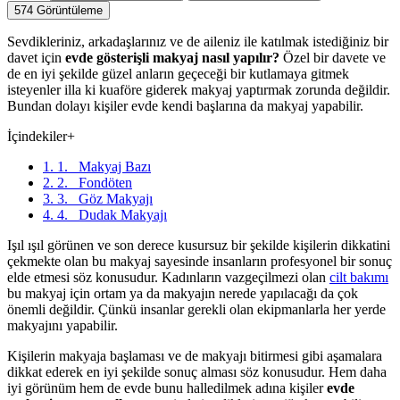
574
Görüntüleme
Sevdikleriniz, arkadaşlarınız ve de aileniz ile katılmak istediğiniz bir
davet için
evde gösterişli makyaj nasıl yapılır?
Özel bir davete ve
de en iyi şekilde güzel anların geçeceği bir kutlamaya gitmek
isteyenler illa ki kuaföre giderek makyaj yaptırmak zorunda değildir.
Bundan dolayı kişiler evde kendi başlarına da makyaj yapabilir.
İçindekiler
+
1. 1. Makyaj Bazı
2. 2. Fondöten
3. 3. Göz Makyajı
4. 4. Dudak Makyajı
Işıl ışıl görünen ve son derece kusursuz bir şekilde kişilerin dikkatini
çekmekte olan bu makyaj sayesinde insanların profesyonel bir sonuç
elde etmesi söz konusudur. Kadınların vazgeçilmezi olan
cilt bakımı
bu makyaj için ortam ya da makyajın nerede yapılacağı da çok
önemli değildir. Çünkü insanlar gerekli olan ekipmanlarla her yerde
makyajını yapabilir.
Kişilerin makyaja başlaması ve de makyajı bitirmesi gibi aşamalara
dikkat ederek en iyi şekilde sonuç alması söz konusudur. Hem daha
iyi görünüm hem de evde bunu halledilmek adına kişiler
evde