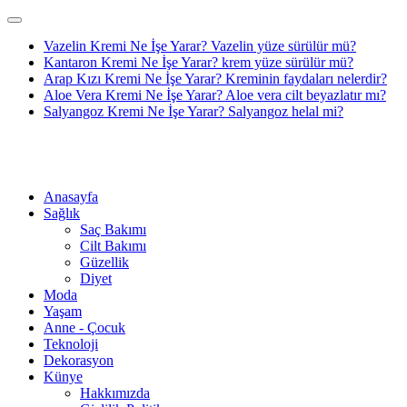
Vazelin Kremi Ne İşe Yarar? Vazelin yüze sürülür mü?
Kantaron Kremi Ne İşe Yarar? krem yüze sürülür mü?
Arap Kızı Kremi Ne İşe Yarar? Kreminin faydaları nelerdir?
Aloe Vera Kremi Ne İşe Yarar? Aloe vera cilt beyazlatır mı?
Salyangoz Kremi Ne İşe Yarar? Salyangoz helal mi?
Anasayfa
Sağlık
Saç Bakımı
Cilt Bakımı
Güzellik
Diyet
Moda
Yaşam
Anne - Çocuk
Teknoloji
Dekorasyon
Künye
Hakkımızda