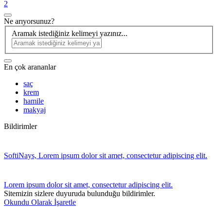
2
Ne arıyorsunuz?
Aramak istediğiniz kelimeyi yazınız...
En çok arananlar
saç
krem
hamile
makyaj
Bildirimler
SoftiNays, Lorem ipsum dolor sit amet, consectetur adipiscing elit.
Lorem ipsum dolor sit amet, consectetur adipiscing elit.
Sitemizin sizlere duyuruda bulunduğu bildirimler.
Okundu Olarak İşaretle