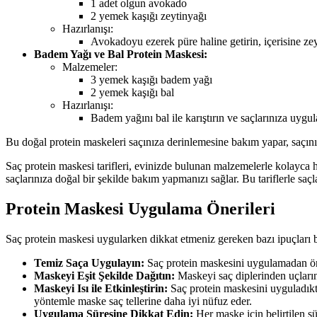
1 adet olgun avokado
2 yemek kaşığı zeytinyağı
Hazırlanışı:
Avokadoyu ezerek püre haline getirin, içerisine zey
Badem Yağı ve Bal Protein Maskesi:
Malzemeler:
3 yemek kaşığı badem yağı
2 yemek kaşığı bal
Hazırlanışı:
Badem yağını bal ile karıştırın ve saçlarınıza uygul
Bu doğal protein maskeleri saçınıza derinlemesine bakım yapar, saçınız
Saç protein maskesi tarifleri, evinizde bulunan malzemelerle kolayca haz
saçlarınıza doğal bir şekilde bakım yapmanızı sağlar. Bu tariflerle saçl
Protein Maskesi Uygulama Önerileri
Saç protein maskesi uygularken dikkat etmeniz gereken bazı ipuçları b
Temiz Saça Uygulayın:
Saç protein maskesini uygulamadan önce
Maskeyi Eşit Şekilde Dağıtın:
Maskeyi saç diplerinden uçlarına
Maskeyi Isı ile Etkinleştirin:
Saç protein maskesini uyguladıkta
yöntemle maske saç tellerine daha iyi nüfuz eder.
Uygulama Süresine Dikkat Edin:
Her maske için belirtilen sü