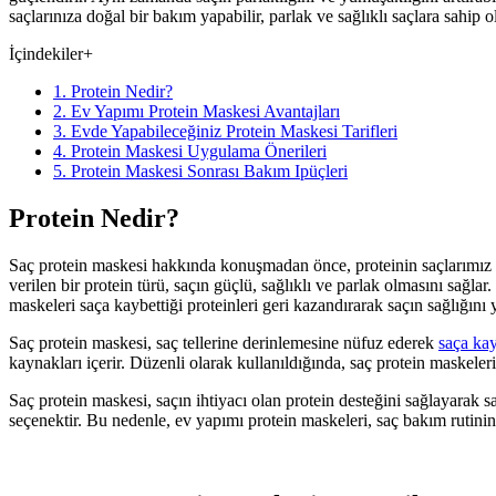
saçlarınıza doğal bir bakım yapabilir, parlak ve sağlıklı saçlara sahip ol
İçindekiler
+
1. Protein Nedir?
2. Ev Yapımı Protein Maskesi Avantajları
3. Evde Yapabileceğiniz Protein Maskesi Tarifleri
4. Protein Maskesi Uygulama Önerileri
5. Protein Maskesi Sonrası Bakım Ipüçleri
Protein Nedir?
Saç protein maskesi hakkında konuşmadan önce, proteinin saçlarımız iç
verilen bir protein türü, saçın güçlü, sağlıklı ve parlak olmasını sağla
maskeleri saça kaybettiği proteinleri geri kazandırarak saçın sağlığın
Saç protein maskesi, saç tellerine derinlemesine nüfuz ederek
saça kay
kaynakları içerir. Düzenli olarak kullanıldığında, saç protein maskeleri
Saç protein maskesi, saçın ihtiyacı olan protein desteğini sağlayarak 
seçenektir. Bu nedenle, ev yapımı protein maskeleri, saç bakım rutinini