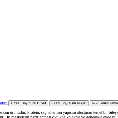
orum
+
Yazı Boyutunu Büyüt
-
Yazı Boyutunu Küçült
679
Görüntüleme
kım ürünüdür. Protein, saç tellerinin yapısını oluşturan temel bir bileşe
bilir. Bu maskelerin hazırlanması oldukça kolaydır ve genellikle evde b