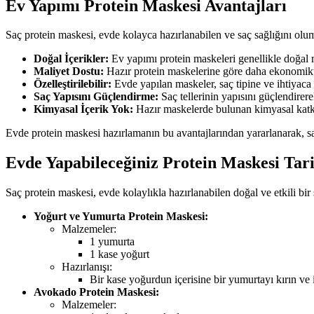
Ev Yapımı Protein Maskesi Avantajları
Saç protein maskesi, evde kolayca hazırlanabilen ve saç sağlığını ol
Doğal İçerikler:
Ev yapımı protein maskeleri genellikle doğal m
Maliyet Dostu:
Hazır protein maskelerine göre daha ekonomikti
Özelleştirilebilir:
Evde yapılan maskeler, saç tipine ve ihtiyaca gö
Saç Yapısını Güçlendirme:
Saç tellerinin yapısını güçlendirere
Kimyasal İçerik Yok:
Hazır maskelerde bulunan kimyasal katkı
Evde protein maskesi hazırlamanın bu avantajlarından yararlanarak, saçı
Evde Yapabileceğiniz Protein Maskesi Tari
Saç protein maskesi, evde kolaylıkla hazırlanabilen doğal ve etkili bir 
Yoğurt ve Yumurta Protein Maskesi:
Malzemeler:
1 yumurta
1 kase yoğurt
Hazırlanışı:
Bir kase yoğurdun içerisine bir yumurtayı kırın ve
Avokado Protein Maskesi:
Malzemeler: