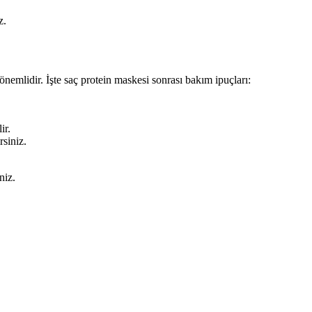
z.
önemlidir. İşte saç protein maskesi sonrası bakım ipuçları:
ir.
rsiniz.
niz.