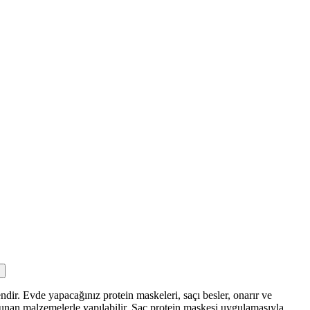
ndir. Evde yapacağınız protein maskeleri, saçı besler, onarır ve
ulunan malzemelerle yapılabilir. Saç protein maskesi uygulamasıyla