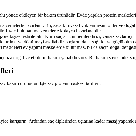
umlu yönde etkileyen bir bakım ürünüdür. Evde yapılan protein maskeler
alzemelerle hazırlanır. Bu, saça kimyasal yüklenmesini önler ve doğal 
r. Evde bulunan malzemelerle kolayca hazırlanabilir.
re kişiselleştirilebilir. Kuru saçlar için nemlendirici, cansız saçlar için
k kırılma ve dökülmeyi azaltabilir, saçların daha sağlıklı ve güçlü olması
 maddeleri ev yapımı maskelerde bulunmaz, bu da saçın doğal dengesi
nıza doğal ve etkili bir bakım yapabilirsiniz. Bu bakım sayesinde, saçla
fleri
saç bakım ürünüdür. İşte saç protein maskesi tarifleri:
 iyice karıştırın. Ardından saç diplerinden uçlarına kadar masaj yapara