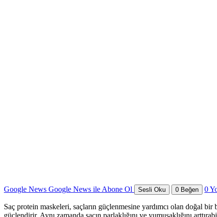
Google News
Google News ile Abone Ol
0
Y
Sesli Oku
0
Beğen
Saç protein maskeleri, saçların güçlenmesine yardımcı olan doğal bir ba
güçlendirir. Aynı zamanda saçın parlaklığını ve yumuşaklığını arttıra