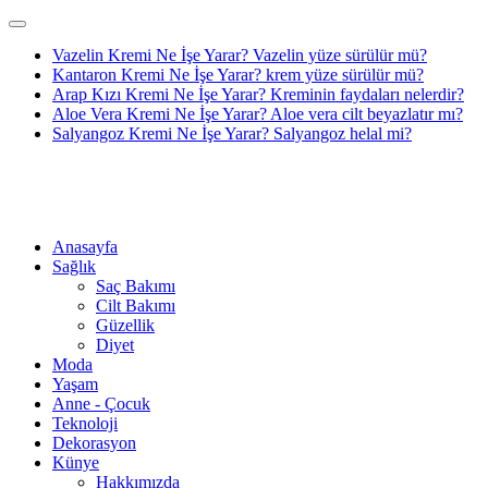
Vazelin Kremi Ne İşe Yarar? Vazelin yüze sürülür mü?
Kantaron Kremi Ne İşe Yarar? krem yüze sürülür mü?
Arap Kızı Kremi Ne İşe Yarar? Kreminin faydaları nelerdir?
Aloe Vera Kremi Ne İşe Yarar? Aloe vera cilt beyazlatır mı?
Salyangoz Kremi Ne İşe Yarar? Salyangoz helal mi?
Anasayfa
Sağlık
Saç Bakımı
Cilt Bakımı
Güzellik
Diyet
Moda
Yaşam
Anne - Çocuk
Teknoloji
Dekorasyon
Künye
Hakkımızda