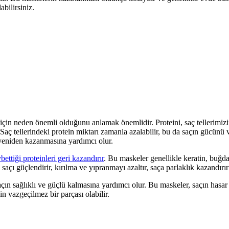
abilirsiniz.
in neden önemli olduğunu anlamak önemlidir. Proteini, saç tellerimizin y
r. Saç tellerindeki protein miktarı zamanla azalabilir, bu da saçın gücünü
ı yeniden kazanmasına yardımcı olur.
bettiği proteinleri geri kazandırır
. Bu maskeler genellikle keratin, buğda
 saçı güçlendirir, kırılma ve yıpranmayı azaltır, saça parlaklık kazandırı
saçın sağlıklı ve güçlü kalmasına yardımcı olur. Bu maskeler, saçın hasa
n vazgeçilmez bir parçası olabilir.