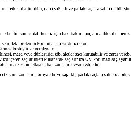
n etkisini arttırabilir, daha sağlıklı ve parlak saçlara sahip olabilirsini
e etkili bir sonuç alabilmeniz için bazı bakım ipuçlarına dikkat etmeniz 
 üzerindeki proteinin korunmasına yardımcı olur.
arınızı besleyin ve nemlendirin.
esi, maşa veya düzleştirici gibi aletler saçı kurutabilir ve zarar verebil
yucu içeren saç ürünleri kullanarak saçlarınıza UV koruması sağlayabili
rotein maskesinin etkisi daha uzun süre devam edebilir.
tkisini uzun süre koruyabilir ve sağlıklı, parlak saçlara sahip olabilirsi