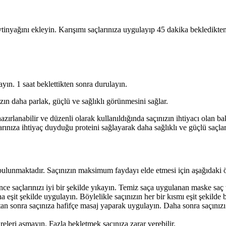
tinyağını ekleyin. Karışımı saçlarınıza uygulayıp 45 dakika bekledikten
ayın. 1 saat beklettikten sonra durulayın.
ın daha parlak, güçlü ve sağlıklı görünmesini sağlar.
ırlanabilir ve düzenli olarak kullanıldığında saçınızın ihtiyacı olan bak
arınıza ihtiyaç duyduğu proteini sağlayarak daha sağlıklı ve güçlü saçlara
ulunmaktadır. Saçınızın maksimum faydayı elde etmesi için aşağıdaki öne
 saçlarınızı iyi bir şekilde yıkayın. Temiz saça uygulanan maske saç te
 eşit şekilde uygulayın. Böylelikle saçınızın her bir kısmı eşit şekilde b
n sonra saçınıza hafifçe masaj yaparak uygulayın. Daha sonra saçınızı st
releri aşmayın. Fazla bekletmek saçınıza zarar verebilir.