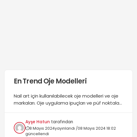
En Trend Oje Modelleri
Nail art için kullanılabilecek oje modelleri ve oje
markaları. Oje uygulama ipuçları ve püf noktaları.
En trend mat ve parlak oje renkleri!...
Ayşe Hatun
tarafından
8 Mayıs 2024
yayınlandı /
08 Mayıs 2024 18:02
güncellendi