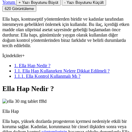
Yorum
+
Yazı Boyutunu Büyüt
-
Yazı Boyutunu Küçült
620
Görüntüleme
Ella hapı, kontraseptif yöntemlerden biridir ve kadınlar tarafından
istenmeyen gebelikleri önlemek için kullanılır. Bu ilaç, içerdiği etken
madde olan ulipristal asetat sayesinde gebeliği başlamadan önce
durdurur. Ella hapı, günümüzde yaygın olarak kullanılan diğer
doğum kontrol yöntemlerinden biraz farklıdır ve belirli durumlarda
tercih edilebilir.
İçindekiler
+
1. Ella Hap Nedir ?
1.1. Ella Hap Kullanırken Nelere Dikkat Edilmeli ?
1.1.1. Ella Kontrol Kullanmalı Mı ?
Ella Hap Nedir ?
Ella Hap
Ella hapı, yüksek dozlarda progesteron içermesi nedeniyle etkili bir
koruma sağlar. Kadınlar, korunmasız bir cinsel ilişkiden sonra veya
diğer doğum kontrol
yöntemlerinin
başarısız olduğu durumlarda Ella