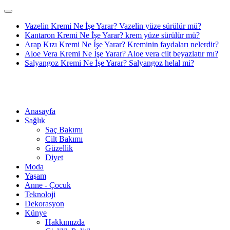
Vazelin Kremi Ne İşe Yarar? Vazelin yüze sürülür mü?
Kantaron Kremi Ne İşe Yarar? krem yüze sürülür mü?
Arap Kızı Kremi Ne İşe Yarar? Kreminin faydaları nelerdir?
Aloe Vera Kremi Ne İşe Yarar? Aloe vera cilt beyazlatır mı?
Salyangoz Kremi Ne İşe Yarar? Salyangoz helal mi?
Anasayfa
Sağlık
Saç Bakımı
Cilt Bakımı
Güzellik
Diyet
Moda
Yaşam
Anne - Çocuk
Teknoloji
Dekorasyon
Künye
Hakkımızda