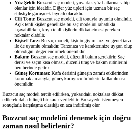
Yüz Şekli:
Buzzcut saç modeli, yuvarlak yüz hatlarına sahip
olanlar için idealdir. Diğer yüz tipleri için uzman bir saç
stilistiyle görüşmek faydalı olacaktır.
Cilt Tonu:
Buzzcut saç modeli, cilt tonuyla uyumlu olmalıdır.
Açık tenli kişiler genellikle bu saç modelini rahatlıkla
taşıyabilirken, koyu tenli kişilerin dikkat etmesi gereken
noktalar olabilir.
Kişisel Tarz:
Bu saç modeli, kişinin giyim tarzı ve genel tarzı
ile de uyumlu olmalıdır. Tarzınıza ve karakterinize uygun olup
olmadığını değerlendirmek önemlidir.
Bakım:
Buzzcut saç modeli, düzenli bakım gerektirir. Saç
derisi ve saçın kısa olması, düzenli tıraş ve bakım rutinlerini
beraberinde getirir.
Güneş Koruması:
Kafa derisini güneşin zararlı etkilerinden
korumak amacıyla, güneş koruyucu ürünlerin kullanılması
önemlidir.
Buzzcut saç modeli tercih edilirken, yukarıdaki noktalara dikkat
edilerek daha bilinçli bir karar verilebilir. Bu sayede istenmeyen
sonuçlarla karşılaşma olasılığı en aza indirilmiş olur.
Buzzcut saç modelini denemek için doğru
zaman nasıl belirlenir?