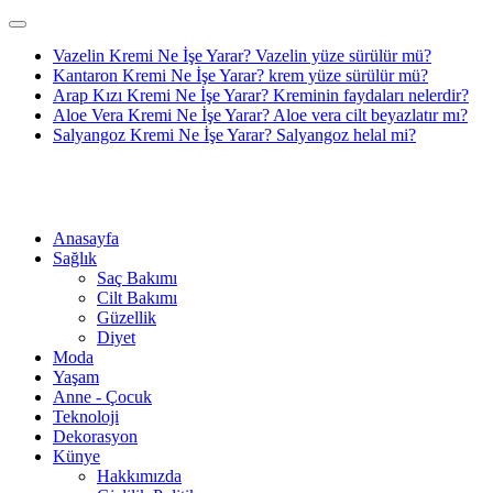
Vazelin Kremi Ne İşe Yarar? Vazelin yüze sürülür mü?
Kantaron Kremi Ne İşe Yarar? krem yüze sürülür mü?
Arap Kızı Kremi Ne İşe Yarar? Kreminin faydaları nelerdir?
Aloe Vera Kremi Ne İşe Yarar? Aloe vera cilt beyazlatır mı?
Salyangoz Kremi Ne İşe Yarar? Salyangoz helal mi?
Anasayfa
Sağlık
Saç Bakımı
Cilt Bakımı
Güzellik
Diyet
Moda
Yaşam
Anne - Çocuk
Teknoloji
Dekorasyon
Künye
Hakkımızda