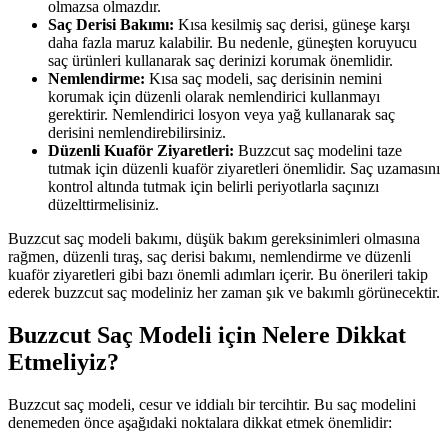
olmazsa olmazdır.
Saç Derisi Bakımı:
Kısa kesilmiş saç derisi, güneşe karşı
daha fazla maruz kalabilir. Bu nedenle, güneşten koruyucu
saç ürünleri kullanarak saç derinizi korumak önemlidir.
Nemlendirme:
Kısa saç modeli, saç derisinin nemini
korumak için düzenli olarak nemlendirici kullanmayı
gerektirir. Nemlendirici losyon veya yağ kullanarak saç
derisini nemlendirebilirsiniz.
Düzenli Kuaför Ziyaretleri:
Buzzcut saç modelini taze
tutmak için düzenli kuaför ziyaretleri önemlidir. Saç uzamasını
kontrol altında tutmak için belirli periyotlarla saçınızı
düzelttirmelisiniz.
Buzzcut saç modeli bakımı, düşük bakım gereksinimleri olmasına
rağmen, düzenli tıraş, saç derisi bakımı, nemlendirme ve düzenli
kuaför ziyaretleri gibi bazı önemli adımları içerir. Bu önerileri takip
ederek buzzcut saç modeliniz her zaman şık ve bakımlı görünecektir.
Buzzcut Saç Modeli için Nelere Dikkat
Etmeliyiz?
Buzzcut saç modeli, cesur ve iddialı bir tercihtir. Bu saç modelini
denemeden önce aşağıdaki noktalara dikkat etmek önemlidir: