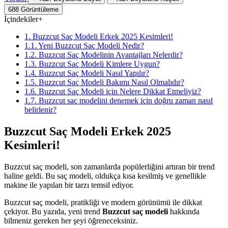
688
Görüntüleme
İçindekiler
+
1. Buzzcut Saç Modeli Erkek 2025 Kesimleri!
1.1. Yeni Buzzcut Saç Modeli Nedir?
1.2. Buzzcut Saç Modelinin Avantajları Nelerdir?
1.3. Buzzcut Saç Modeli Kimlere Uygun?
1.4. Buzzcut Saç Modeli Nasıl Yapılır?
1.5. Buzzcut Saç Modeli Bakımı Nasıl Olmalıdır?
1.6. Buzzcut Saç Modeli için Nelere Dikkat Etmeliyiz?
1.7. Buzzcut saç modelini denemek için doğru zaman nasıl
belirlenir?
Buzzcut Saç Modeli Erkek 2025
Kesimleri!
Buzzcut saç modeli, son zamanlarda popülerliğini artıran bir trend
haline geldi. Bu saç modeli, oldukça kısa kesilmiş ve genellikle
makine ile yapılan bir tarzı temsil ediyor.
Buzzcut saç modeli, pratikliği ve modern görünümü ile dikkat
çekiyor. Bu yazıda, yeni trend
Buzzcut saç modeli
hakkında
bilmeniz gereken her şeyi öğreneceksiniz.