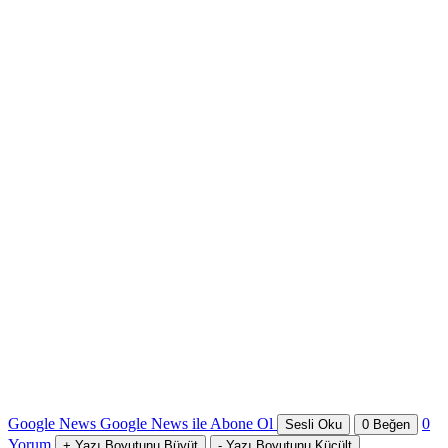
Google News
Google News ile Abone Ol
0
Sesli Oku
0
Beğen
Yorum
+
Yazı Boyutunu Büyüt
-
Yazı Boyutunu Küçült