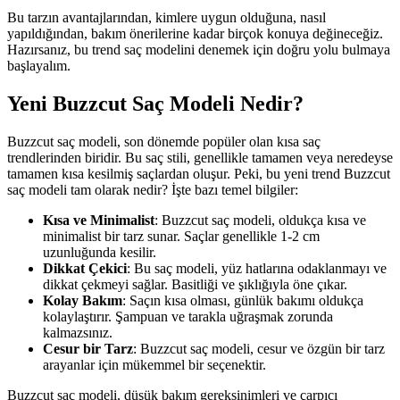
Bu tarzın avantajlarından, kimlere uygun olduğuna, nasıl
yapıldığından, bakım önerilerine kadar birçok konuya değineceğiz.
Hazırsanız, bu trend saç modelini denemek için doğru yolu bulmaya
başlayalım.
Yeni Buzzcut Saç Modeli Nedir?
Buzzcut saç modeli, son dönemde popüler olan kısa saç
trendlerinden biridir. Bu saç stili, genellikle tamamen veya neredeyse
tamamen kısa kesilmiş saçlardan oluşur. Peki, bu yeni trend Buzzcut
saç modeli tam olarak nedir? İşte bazı temel bilgiler:
Kısa ve Minimalist
: Buzzcut saç modeli, oldukça kısa ve
minimalist bir tarz sunar. Saçlar genellikle 1-2 cm
uzunluğunda kesilir.
Dikkat Çekici
: Bu saç modeli, yüz hatlarına odaklanmayı ve
dikkat çekmeyi sağlar. Basitliği ve şıklığıyla öne çıkar.
Kolay Bakım
: Saçın kısa olması, günlük bakımı oldukça
kolaylaştırır. Şampuan ve tarakla uğraşmak zorunda
kalmazsınız.
Cesur bir Tarz
: Buzzcut saç modeli, cesur ve özgün bir tarz
arayanlar için mükemmel bir seçenektir.
Buzzcut saç modeli, düşük bakım gereksinimleri ve çarpıcı