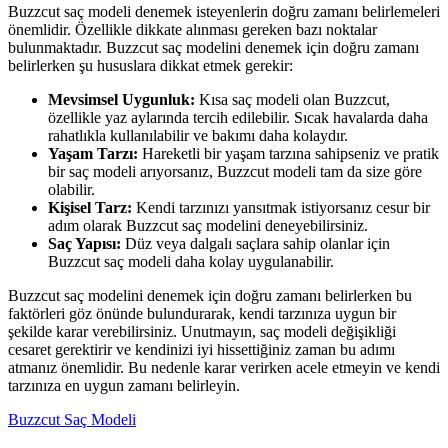
Buzzcut saç modeli denemek isteyenlerin doğru zamanı belirlemeleri
önemlidir. Özellikle dikkate alınması gereken bazı noktalar
bulunmaktadır. Buzzcut saç modelini denemek için doğru zamanı
belirlerken şu hususlara dikkat etmek gerekir:
Mevsimsel Uygunluk:
Kısa saç modeli olan Buzzcut,
özellikle yaz aylarında tercih edilebilir. Sıcak havalarda daha
rahatlıkla kullanılabilir ve bakımı daha kolaydır.
Yaşam Tarzı:
Hareketli bir yaşam tarzına sahipseniz ve pratik
bir saç modeli arıyorsanız, Buzzcut modeli tam da size göre
olabilir.
Kişisel Tarz:
Kendi tarzınızı yansıtmak istiyorsanız cesur bir
adım olarak Buzzcut saç modelini deneyebilirsiniz.
Saç Yapısı:
Düz veya dalgalı saçlara sahip olanlar için
Buzzcut saç modeli daha kolay uygulanabilir.
Buzzcut saç modelini denemek için doğru zamanı belirlerken bu
faktörleri göz önünde bulundurarak, kendi tarzınıza uygun bir
şekilde karar verebilirsiniz. Unutmayın, saç modeli değişikliği
cesaret gerektirir ve kendinizi iyi hissettiğiniz zaman bu adımı
atmanız önemlidir. Bu nedenle karar verirken acele etmeyin ve kendi
tarzınıza en uygun zamanı belirleyin.
Buzzcut Saç Modeli