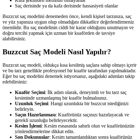
Kafa şeklinden memnun olmayanlar
Saç derisinde ya da kafa derisinde hassasiyeti olanlar
Buzzcut saç modelini denemeden önce, kendi kişisel tarzınıza, saç
ve yüz yapınıza uygun olup olmadığını dikkatlice değerlendirmeniz
önemlidir. Bu saç modelinin ciddi bir karar olduğunu unutmayın ve
doğru tercihi yapmak için uzman bir kuaförden de tavsiye
alabilirsiniz.
Buzzcut Saç Modeli Nasıl Yapılır?
Buzzcut saç modeli, oldukça kısa kesilmiş saçlara sahip olmayı içerir
ve bu tarz genellikle profesyonel bir kuaför tarafından yapılmaktadır.
Eğer bu saç modelini denemek istiyorsanız, aşağıdaki adımları takip
edebilirsiniz:
Kuaför Seçimi
: İlk adım olarak, deneyimli ve bu tarz saç
kesiminde uzmanlaşmış bir kuaför bulmalısınız.
Uzunluk Seçimi
: Hangi uzunlukta bir buzzcut istediğinizi
belirleyin.
Saçın Hazırlanması
: Kuaförünüz saçınızı hazırlayacak ve
gerekli uzunluğu belirleyecektir.
Kesim İşlemi
: Kesim esnasında sabırlı olun ve kuaförünüzün
yönlendirmelerine dikkat edin.
Son Dokunuşlar
: Kesim tamamlandıktan sonra kuaförünüz